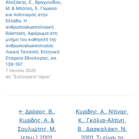
Αλεξάκης, Ε., Βραχιονίδου,
Μ. & Μπότση, Έ. Γλώσσα
και πολιτισμός στην
Ελλάδα. Η
ανθρωπογλωσσολογική
διάσταση. Αφιέρωμα στη
μνήμη του καθηγητή της
ανθρωπογλωσσολογίας
Λουκά Τσιτσιπή. Ελληνική
Εταιρεία Εθνολογίας, σσ.
139-167
7 Ιουνίου 2025
σε "Συλλογικοί τόμοι"
←
Δρόσος, Β.,
Kυρίδης, Α., Ντίνας,
Κυρίδης, Α. &
Κ., Γκόλια-Αλτίνη,
Σουλιώτης, Μ.
Β., Δασκαλάκη, Ν.
(επιμ.) 2001.
2001. Τι είναι το