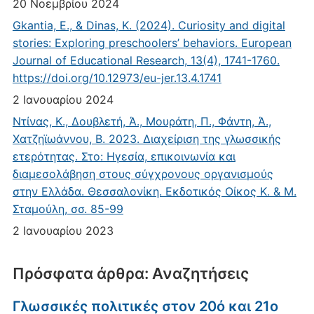
20 Νοεμβρίου 2024
Gkantia, E., & Dinas, K. (2024). Curiosity and digital
stories: Exploring preschoolers’ behaviors. European
Journal of Educational Research, 13(4), 1741-1760.
https://doi.org/10.12973/eu-jer.13.4.1741
2 Ιανουαρίου 2024
Ντίνας, Κ., Δουβλετή, Ά., Μουράτη, Π., Φάντη, Ά.,
Χατζηϊωάννου, Β. 2023. Διαχείριση της γλωσσικής
ετερότητας. Στο: Ηγεσία, επικοινωνία και
διαμεσολάβηση στους σύγχρονους οργανισμούς
στην Ελλάδα. Θεσσαλονίκη. Εκδοτικός Οίκος Κ. & Μ.
Σταμούλη, σσ. 85-99
2 Ιανουαρίου 2023
Πρόσφατα άρθρα: Αναζητήσεις
Γλωσσικές πολιτικές στον 20ό και 21ο