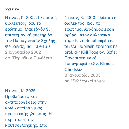
Σχετικά
Ντίνας, Κ. 2002. Γλώσσα ή
Ντίνας, Κ. 2003. Γλώσσα ή
διάλεκτος; Iδού το
διάλεκτος; Iδού το
ερώτημα. Mακεδνόν 9,
ερώτημα. Αναδημοσίευση
επιστημονική επετηρίδα
άρθρου στον συλλογικό
της Παιδαγωγικής Σχολής
τόμο Raznotchetenijata na
Φλώρινας, σσ. 139-160
teksta, Jubileen zbornhik na
2 Ιανουαρίου 2002
prof. d-r Kiril Topalov. Sofia:
σε "Περιοδικά-Συνέδρια"
Πανεπιστημιακό
Τυπογραφείο «Sv. Kliment
Ohridski».
3 Ιανουαρίου 2003
σε "Συλλογικοί τόμοι"
Ντίνας, Κ. 2025.
Προβλήματα και
αντιπαραθέσεις στην
κωδικοποίηση μιας
προφορικής γλώσσας: Η
περίπτωση της
κουτσοβλαχικής. Στο: