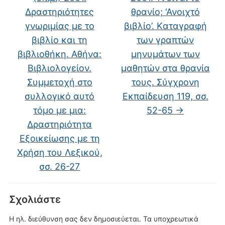
Δραστηριότητες
θρανίο; ‘Ανοιχτό
γνωριμίας με το
βιβλίο’. Kαταγραφή
βιβλίο και τη
των γραπτών
βιβλιοθήκη. Αθήνα:
μηνυμάτων των
Βιβλιολογείον.
μαθητών στα θρανία
Συμμετοχή στο
τους. Σύγχρονη
συλλογικό αυτό
Eκπαίδευση 119, σσ.
τόμο με μια:
52-65
→
Δραστηριότητα
Εξοικείωσης με τη
Χρήση του Λεξικού,
σσ. 26-27
Σχολιάστε
Η ηλ. διεύθυνση σας δεν δημοσιεύεται.
Τα υποχρεωτικά