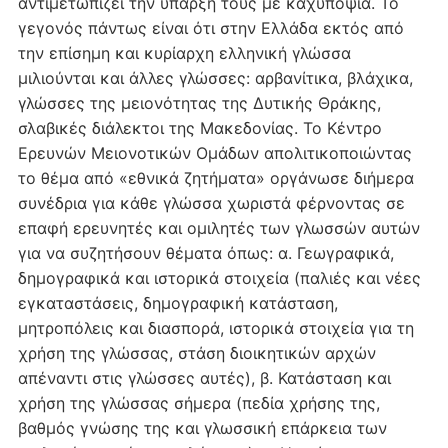
αντιμετωπίζει την ύπαρξή τους με καχυποψία. Το
γεγονός πάντως είναι ότι στην Ελλάδα εκτός από
την επίσημη και κυρίαρχη ελληνική γλώσσα
μιλιούνται και άλλες γλώσσες: αρβανίτικα, βλάχικα,
γλώσσες της μειονότητας της Δυτικής Θράκης,
σλαβικές διάλεκτοι της Μακεδονίας. Το Κέντρο
Ερευνών Μειονοτικών Ομάδων απολιτικοποιώντας
το θέμα από «εθνικά ζητήματα» οργάνωσε διήμερα
συνέδρια για κάθε γλώσσα χωριστά φέρνοντας σε
επαφή ερευνητές και ομιλητές των γλωσσών αυτών
για να συζητήσουν θέματα όπως: α. Γεωγραφικά,
δημογραφικά και ιστορικά στοιχεία (παλιές και νέες
εγκαταστάσεις, δημογραφική κατάσταση,
μητροπόλεις και διασπορά, ιστορικά στοιχεία για τη
χρήση της γλώσσας, στάση διοικητικών αρχών
απέναντι στις γλώσσες αυτές), β. Κατάσταση και
χρήση της γλώσσας σήμερα (πεδία χρήσης της,
βαθμός γνώσης της και γλωσσική επάρκεια των