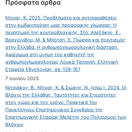
Πρόσφατα άρθρα
Ντίνας, Κ. 2025. Προβλήματα και αντιπαραθέσεις
στην κωδικοποίηση μιας προφορικής γλώσσας: Η
περίπτωση της κουτσοβλαχικής. Στο: Αλεξάκης, Ε.,
Βραχιονίδου, Μ. & Μπότση, Έ. Γλώσσα και πολιτισμός
στην Ελλάδα. Η ανθρωπογλωσσολογική διάσταση.
Αφιέρωμα στη μνήμη του καθηγητή της
ανθρωπογλωσσολογίας Λουκά Τσιτσιπή. Ελληνική
Εταιρεία Εθνολογίας, σσ. 139-167
7 Ιουνίου 2025
Νιτσιάκος, Β., Ντίνας, Κ. & Σιώκης, Ν. (επιμ.). 2024. Οι
Βλάχοι της Ελλάδας. Ταυτότητες και Ετερότητες
στον χώρο και τον χρόνο. Πρακτικά 1ου
Πανελλήνιου Επιστημονικού Συνεδρίου της
Επιστημονικής Εταιρίας Μελέτης του Πολιτισμού των
Βλάχων