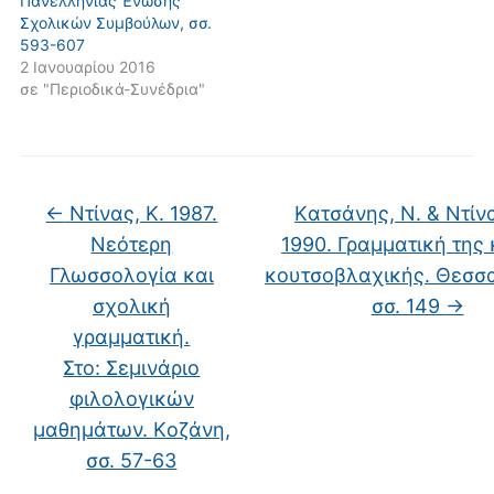
Πανελλήνιας Ένωσης
Σχολικών Συμβούλων, σσ.
593-607
2 Ιανουαρίου 2016
σε "Περιοδικά-Συνέδρια"
←
Ντίνας, Κ. 1987.
Kατσάνης, Ν. & Ντίνα
Nεότερη
1990. Γραμματική της 
Γλωσσολογία και
κουτσοβλαχικής. Θεσσα
σχολική
σσ. 149
→
γραμματική.
Στο: Σεμινάριο
φιλολογικών
μαθημάτων. Kοζάνη,
σσ. 57-63