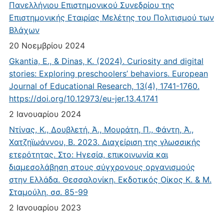
Πανελλήνιου Επιστημονικού Συνεδρίου της
Επιστημονικής Εταιρίας Μελέτης του Πολιτισμού των
Βλάχων
20 Νοεμβρίου 2024
Gkantia, E., & Dinas, K. (2024). Curiosity and digital
stories: Exploring preschoolers’ behaviors. European
Journal of Educational Research, 13(4), 1741-1760.
https://doi.org/10.12973/eu-jer.13.4.1741
2 Ιανουαρίου 2024
Ντίνας, Κ., Δουβλετή, Ά., Μουράτη, Π., Φάντη, Ά.,
Χατζηϊωάννου, Β. 2023. Διαχείριση της γλωσσικής
ετερότητας. Στο: Ηγεσία, επικοινωνία και
διαμεσολάβηση στους σύγχρονους οργανισμούς
στην Ελλάδα. Θεσσαλονίκη. Εκδοτικός Οίκος Κ. & Μ.
Σταμούλη, σσ. 85-99
2 Ιανουαρίου 2023