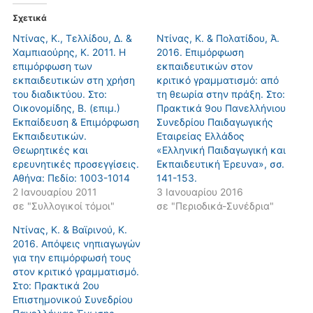
Σχετικά
Ντίνας, Κ., Τελλίδου, Δ. &
Ντίνας, K. & Πολατίδου, Ά.
Χαμπιαούρης, Κ. 2011. Η
2016. Επιμόρφωση
επιμόρφωση των
εκπαιδευτικών στον
εκπαιδευτικών στη χρήση
κριτικό γραμματισμό: από
του διαδικτύου. Στο:
τη θεωρία στην πράξη. Στο:
Οικονομίδης, Β. (επιμ.)
Πρακτικά 9oυ Πανελλήνιου
Εκπαίδευση & Επιμόρφωση
Συνεδρίου Παιδαγωγικής
Εκπαιδευτικών.
Εταιρείας Ελλάδος
Θεωρητικές και
«Ελληνική Παιδαγωγική και
ερευνητικές προσεγγίσεις.
Εκπαιδευτική Έρευνα», σσ.
Αθήνα: Πεδίο: 1003-1014
141-153.
2 Ιανουαρίου 2011
3 Ιανουαρίου 2016
σε "Συλλογικοί τόμοι"
σε "Περιοδικά-Συνέδρια"
Ντίνας, Κ. & Βαϊρινού, Κ.
2016. Απόψεις νηπιαγωγών
για την επιμόρφωσή τους
στον κριτικό γραμματισμό.
Στο: Πρακτικά 2ου
Επιστημονικού Συνεδρίου