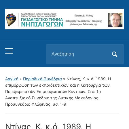
Αναζήτηση
Εναλλαγή
για:
του
μενού
για
Αρχική
»
Περιοδικά-Συνέδρια
»
Ντίνας, Κ. κ.ά. 1989. H
κινητά
επιμόρφωση των εκπαιδευτικών και η λειτουργία των
Περιφερειακών Eπιμορφωτικών Kέντρων. Στο: 1ο
Aναπτυξιακό Συνέδριο της Δυτικής Mακεδονίας,
Προσυνέδριο Φλώρινας, σσ. 1-9
Ντίνας, Κ. κ.ά. 1989. H