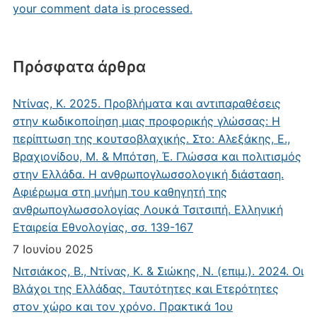
your comment data is processed.
Πρόσφατα άρθρα
Ντίνας, Κ. 2025. Προβλήματα και αντιπαραθέσεις
στην κωδικοποίηση μιας προφορικής γλώσσας: Η
περίπτωση της κουτσοβλαχικής. Στο: Αλεξάκης, Ε.,
Βραχιονίδου, Μ. & Μπότση, Έ. Γλώσσα και πολιτισμός
στην Ελλάδα. Η ανθρωπογλωσσολογική διάσταση.
Αφιέρωμα στη μνήμη του καθηγητή της
ανθρωπογλωσσολογίας Λουκά Τσιτσιπή. Ελληνική
Εταιρεία Εθνολογίας, σσ. 139-167
7 Ιουνίου 2025
Νιτσιάκος, Β., Ντίνας, Κ. & Σιώκης, Ν. (επιμ.). 2024. Οι
Βλάχοι της Ελλάδας. Ταυτότητες και Ετερότητες
στον χώρο και τον χρόνο. Πρακτικά 1ου