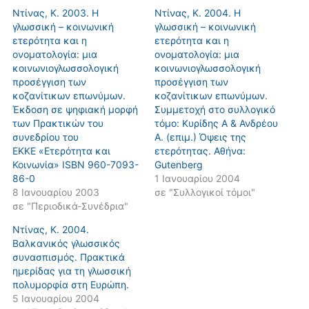
Ντίνας, Κ. 2003. Η
Ντίνας, Κ. 2004. Η
γλωσσική – κοινωνική
γλωσσική – κοινωνική
ετερότητα και η
ετερότητα και η
ονοματολογία: μια
ονοματολογία: μια
κοινωνιογλωσσολογική
κοινωνιογλωσσολογική
προσέγγιση των
προσέγγιση των
κοζανίτικων επωνύμων.
κοζανίτικων επωνύμων.
Έκδοση σε ψηφιακή μορφή
Συμμετοχή στο συλλογικό
των Πρακτικών του
τόμο: Κυρίδης Α & Ανδρέου
συνεδρίου του
Α. (επιμ.) Όψεις της
ΕΚΚΕ «Ετερότητα και
ετερότητας. Αθήνα:
Κοινωνία» ΙSBN 960-7093-
Gutenberg
86-0
1 Ιανουαρίου 2004
8 Ιανουαρίου 2003
σε "Συλλογικοί τόμοι"
σε "Περιοδικά-Συνέδρια"
Ντίνας, Κ. 2004.
Βαλκανικός γλωσσικός
συνασπισμός. Πρακτικά
ημερίδας για τη γλωσσική
πολυμορφία στη Ευρώπη.
5 Ιανουαρίου 2004