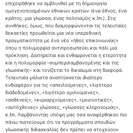
επιχειρήθηκε να αμβλυνθεί με τη δημιουργία
ομογενοποιημένων εθνικών κρατών (ένα έθνος, ένα
κράτος, μια γλώσσα, ένας πολιτισμός κ.λπ.). Στις
συνθήκες, όμως, που διαμορφώνονται τις τελευταίες
δεκαετίες προωθείται μια νέα υπερεθνική
πραγματικότητα με ένα νέο «ήθος επικοινωνίας»
όπου η πολυμορφία αντιπροσωπεύει και πάλι μια
πρόκληση. Διατηρείται και ενθαρρύνεται η ετερότητα
και η πολυμορφία –συμπεριλαμβανομένης και της
γλωσσικής– και τονίζεται το δικαίωμα στη διαφορά.
Τελευταία μάλιστα αναπτύσσεται ιδιαίτερο
ενδιαφέρον για τις «απειλούμενες», «λιγότερο
διαδεδομένες», «λιγότερο ομιλούμενες»,
«ασθενείς», «κυριαρχούμενες», «μειονοτικές»,
«αυτόχθονες» γλώσσες, «γλώσσες κληρονομιάς»,
κ.λπ. Λαμβάνοντας υπόψη μας όσα αναφέρθηκαν πιο
πάνω πιστεύουμε ότι τα προγράμματα σπουδών
γλωσσικής διδασκαλίας δεν πρέπει να στοχεύουν