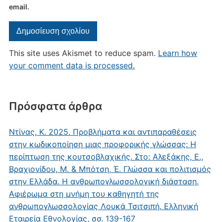
email.
This site uses Akismet to reduce spam.
Learn how
your comment data is processed.
Πρόσφατα άρθρα
Ντίνας, Κ. 2025. Προβλήματα και αντιπαραθέσεις
στην κωδικοποίηση μιας προφορικής γλώσσας: Η
περίπτωση της κουτσοβλαχικής. Στο: Αλεξάκης, Ε.,
Βραχιονίδου, Μ. & Μπότση, Έ. Γλώσσα και πολιτισμός
στην Ελλάδα. Η ανθρωπογλωσσολογική διάσταση.
Αφιέρωμα στη μνήμη του καθηγητή της
ανθρωπογλωσσολογίας Λουκά Τσιτσιπή. Ελληνική
Εταιρεία Εθνολογίας, σσ. 139-167