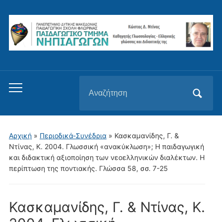
Αναζήτηση
Εναλλαγή
για:
του
μενού
για
Αρχική
»
Περιοδικά-Συνέδρια
»
Κασκαμανίδης, Γ. &
κινητά
Ντίνας, Κ. 2004. Γλωσσική «ανακύκλωση»; Η παιδαγωγική
και διδακτική αξιοποίηση των νεοελληνικών διαλέκτων. Η
περίπτωση της ποντιακής. Γλώσσα 58, σσ. 7-25
Κασκαμανίδης, Γ. & Ντίνας, Κ.