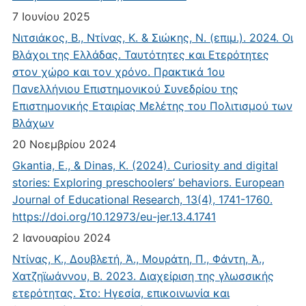
7 Ιουνίου 2025
Νιτσιάκος, Β., Ντίνας, Κ. & Σιώκης, Ν. (επιμ.). 2024. Οι
Βλάχοι της Ελλάδας. Ταυτότητες και Ετερότητες
στον χώρο και τον χρόνο. Πρακτικά 1ου
Πανελλήνιου Επιστημονικού Συνεδρίου της
Επιστημονικής Εταιρίας Μελέτης του Πολιτισμού των
Βλάχων
20 Νοεμβρίου 2024
Gkantia, E., & Dinas, K. (2024). Curiosity and digital
stories: Exploring preschoolers’ behaviors. European
Journal of Educational Research, 13(4), 1741-1760.
https://doi.org/10.12973/eu-jer.13.4.1741
2 Ιανουαρίου 2024
Ντίνας, Κ., Δουβλετή, Ά., Μουράτη, Π., Φάντη, Ά.,
Χατζηϊωάννου, Β. 2023. Διαχείριση της γλωσσικής
ετερότητας. Στο: Ηγεσία, επικοινωνία και