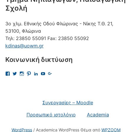
Σχολή
3ο χλμ. Εθνικής Οδού Φλώρινας - Νίκης
Τ.Θ. 21,
53100, Φλώρινα
Τηλ:
23850 55091
Fax:
23850 55092
kdinas@uowm.gr
Κοινωνική δικτύωση
Προβολή
Προβολή
Προβολή
Προβολή
Προβολή
Προβολή
Προβολή
του
του
του
του
του
του
του
προφίλ
προφίλ
προφίλ
προφίλ
προφίλ
προφίλ
προφίλ
kostas.dinas.5
kdinas
kostas.dinas
kostasdinas5
kostas-
UChAdaJsJLQpgewcpHcQITuQ
112693691456297865081
στο
στο
στο
στο
dinas-
στο
στο
Facebook
Twitter
Instagram
Pinterest
9701709?
YouTube
Google+
trk=nav_responsive_tab_profile
Συνεργασίες – Moodle
στο
LinkedIn
Προσωπικό ιστολόγιο
Academia
WordPress
/ Academica WordPress Θέμα από
WPZOOM