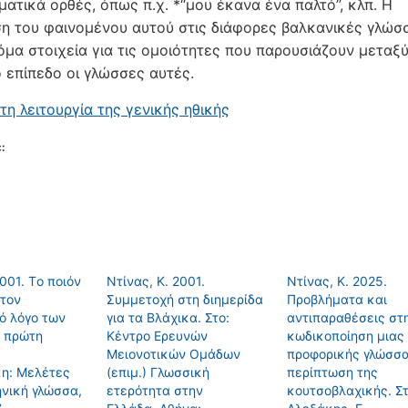
ματικά ορθές, όπως π.χ. *“μου έκανα ένα παλτό”, κλπ. H
η του φαινομένου αυτού στις διάφορες βαλκανικές γλώσσ
όμα στοιχεία για τις ομοιότητες που παρουσιάζουν μεταξύ
 επίπεδο οι γλώσσες αυτές.
τη λειτουργία της γενικής ηθικής
:
2001. Tο ποιόν
Ντίνας, Κ. 2001.
Ντίνας, Κ. 2025.
στον
Συμμετοχή στη διημερίδα
Προβλήματα και
ό λόγο των
για τα Βλάχικα. Στο:
αντιπαραθέσεις στ
α πρώτη
Κέντρο Ερευνών
κωδικοποίηση μιας
Μειονοτικών Ομάδων
προφορικής γλώσσα
η: Mελέτες
(επιμ.) Γλωσσική
περίπτωση της
ηνική γλώσσα,
ετερότητα στην
κουτσοβλαχικής. Στ