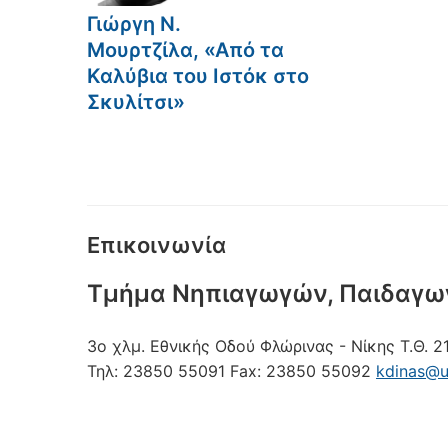
Γιώργη Ν.
Μουρτζίλα, «Από τα
Καλύβια του Ιστόκ στο
Σκυλίτσι»
Επικοινωνία
Τμήμα Νηπιαγωγών, Παιδαγω
3ο χλμ. Εθνικής Οδού Φλώρινας - Νίκης
Τ.Θ. 2
Τηλ:
23850 55091
Fax:
23850 55092
kdinas@