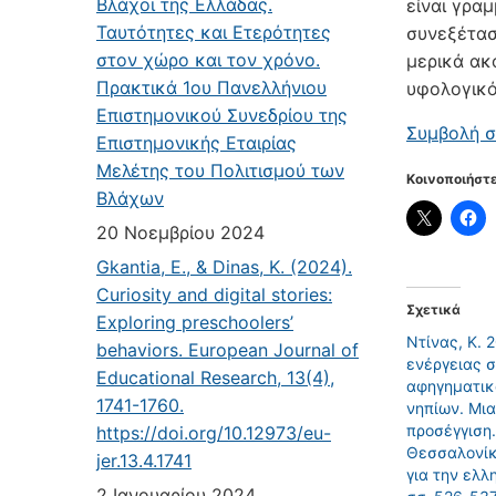
Βλάχοι της Ελλάδας.
είναι γραμ
Ταυτότητες και Ετερότητες
συνεξέτασ
στον χώρο και τον χρόνο.
μερικά ακ
Πρακτικά 1ου Πανελλήνιου
υφολογικό
Επιστημονικού Συνεδρίου της
Συμβολή σ
Επιστημονικής Εταιρίας
Μελέτης του Πολιτισμού των
Κοινοποιήστε
Βλάχων
20 Νοεμβρίου 2024
Gkantia, E., & Dinas, K. (2024).
Curiosity and digital stories:
Σχετικά
Exploring preschoolers’
Ντίνας, Κ. 
behaviors. European Journal of
ενέργειας 
Educational Research, 13(4),
αφηγηματικ
1741-1760.
νηπίων. Mι
προσέγγιση.
https://doi.org/10.12973/eu-
Θεσσαλονίκ
jer.13.4.1741
για την ελλ
2 Ιανουαρίου 2024