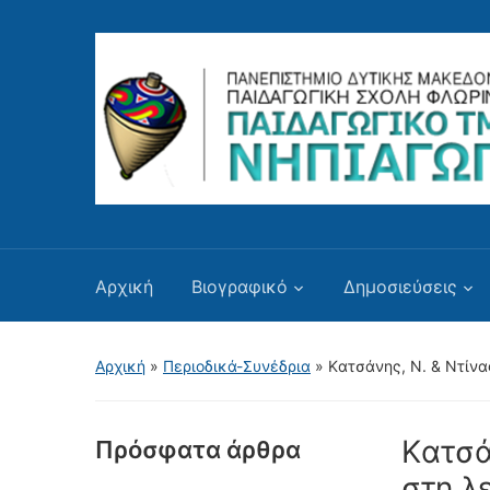
Αρχική
Βιογραφικό
Δημοσιεύσεις
Αρχική
»
Περιοδικά-Συνέδρια
»
Kατσάνης, Ν. & Ντίνα
Kατσά
Πρόσφατα άρθρα
στη λε