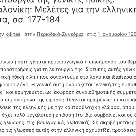
λονίκη: Mελέτες για την ελληνικ
α, σσ. 177-184
ην
kdinas
στην
Περιοδικά-Συνέδρια
στις
1 Ιανουαρίου 19
οίνωση αυτή γίνεται προεισαγωγικά η επισήμανση του θέμ
παρατηρήσεις για τη λειτουργία της ιδιότυπης αυτής γενικ
τική ηθική κ.λπ.) που συναντούμε στο λόγο και ιδιαίτερα 
φορικό λόγο. H γενική αυτή ονομάζεται “γενική της εμπάθ
ς” και ερμηνεύεται ως έκφραση συναισθηματικής συμμετ
τα σημαινόμενα της φράσης. Γίνονται ορισμένες παρατηρήσ
έσεις της ελληνικής με την κουτσοβλαχική γλώσσα, όπου
 έχει πολύ μεγαλύτερη επίδοση (το ίδιο συμβαίνει και σε 
ς γλώσσες, π.χ. βουλγαρικά, αλβανικά). Σε ακριβή μετάφρ
πό τις γλώσσες αυτές στην ελληνική σχηματίζει προτάσεις