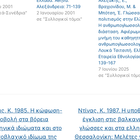
7
Ελλάδα. Αθήνα:
Αλεξάκης, Ε.,
υ 2001
Αλεξάνδρεια: 71-139
Βραχιονίδου, Μ. &
κά-Συνέδρια"
2 Ιανουαρίου 2001
Μπότση, Έ. Γλώσσα
σε "Συλλογικοί τόμοι"
πολιτισμός στην Ελ
Η ανθρωπογλωσσολ
διάσταση. Αφιέρωμ
μνήμη του καθηγητ
ανθρωπογλωσσολογ
Λουκά Τσιτσιπή. Ελ
Εταιρεία Εθνολογίας
139-167
7 Ιουνίου 2025
σε "Συλλογικοί τόμο
ς, Κ. 1985. H κώφωση-
Ντίνας, Κ. 1987. H υπο
οβολή στα βόρεια
έγκλιση στις βαλκαν
ηνικά ιδιώματα και στο
γλώσσες και στα ελλη
οβλαχικό ιδίωμα της
Θεσσαλονίκη: Mελέτες 