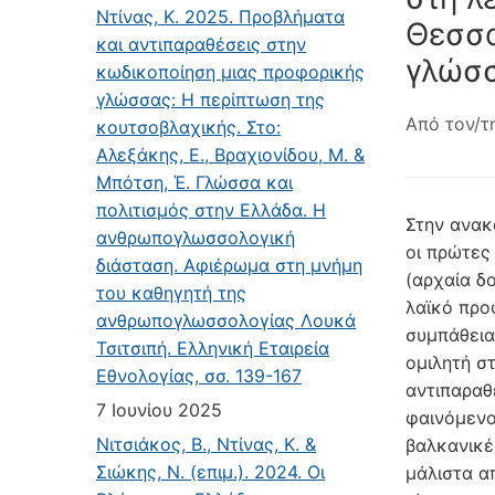
Ντίνας, Κ. 2025. Προβλήματα
Θεσσα
και αντιπαραθέσεις στην
γλώσσ
κωδικοποίηση μιας προφορικής
γλώσσας: Η περίπτωση της
Από τον/τ
κουτσοβλαχικής. Στο:
Αλεξάκης, Ε., Βραχιονίδου, Μ. &
Μπότση, Έ. Γλώσσα και
πολιτισμός στην Ελλάδα. Η
Στην ανακ
ανθρωπογλωσσολογική
οι πρώτες 
διάσταση. Αφιέρωμα στη μνήμη
(αρχαία δο
του καθηγητή της
λαϊκό προ
ανθρωπογλωσσολογίας Λουκά
συμπάθεια
Τσιτσιπή. Ελληνική Εταιρεία
ομιλητή σ
Εθνολογίας, σσ. 139-167
αντιπαραθ
7 Ιουνίου 2025
φαινόμενο
Νιτσιάκος, Β., Ντίνας, Κ. &
βαλκανικέ
Σιώκης, Ν. (επιμ.). 2024. Οι
μάλιστα α