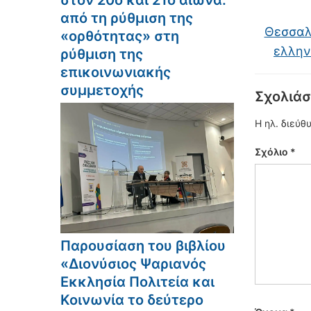
στον 20ό και 21ο αιώνα:
από τη ρύθμιση της
Θεσσαλο
«ορθότητας» στη
ελλην
ρύθμιση της
επικοινωνιακής
συμμετοχής
Σχολιάσ
Η ηλ. διεύθ
Σχόλιο
*
Παρουσίαση του βιβλίου
«Διονύσιος Ψαριανός
Εκκλησία Πολιτεία και
Κοινωνία το δεύτερο