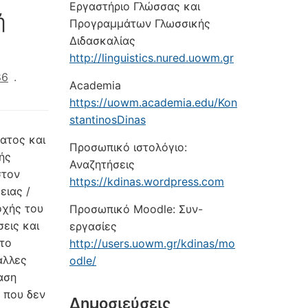
Εργαστήριο Γλώσσας και
ή
Προγραμμάτων Γλωσσικής
Διδασκαλίας
http://linguistics.nured.uowm.gr
86
.
Academia
https://uowm.academia.edu/Kon
stantinosDinas
ατος και
Προσωπικό ιστολόγιο:
ής
Αναζητήσεις
στον
https://kdinas.wordpress.com
ειας /
οχής του
Προσωπικό Moodle: Συν-
εις και
εργασίες
 το
http://users.uowm.gr/kdinas/mo
άλλες
odle/
αση
 που δεν
Δημοσιεύσεις