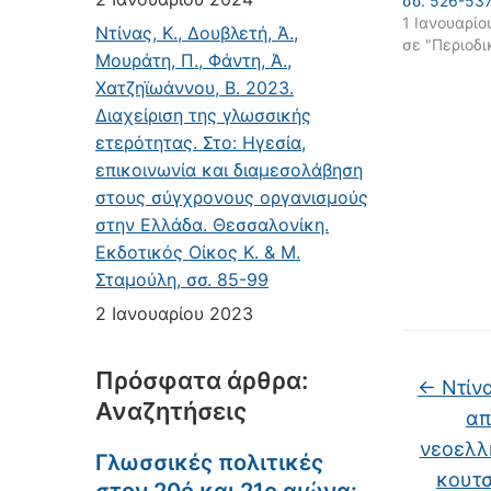
σσ. 526-53
1 Ιανουαρίο
Ντίνας, Κ., Δουβλετή, Ά.,
σε "Περιοδι
Μουράτη, Π., Φάντη, Ά.,
Χατζηϊωάννου, Β. 2023.
Διαχείριση της γλωσσικής
ετερότητας. Στο: Ηγεσία,
επικοινωνία και διαμεσολάβηση
στους σύγχρονους οργανισμούς
στην Ελλάδα. Θεσσαλονίκη.
Εκδοτικός Οίκος Κ. & Μ.
Σταμούλη, σσ. 85-99
2 Ιανουαρίου 2023
Πρόσφατα άρθρα:
←
Ντίνα
Αναζητήσεις
απ
νεοελλ
Γλωσσικές πολιτικές
κουτσ