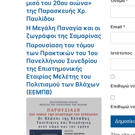
Όνομα
*
μισό του 20ου αιώνα»
της Παρασκευής Χρ.
Παυλίδου
Email
*
Η Μεγάλη Παναγία και οι
ζωγράφοι της Σαμαρίνας
Παρουσίαση του τόμου
των Πρακτικών του 1ου
Ιστότοπος
Πανελλήνιου Συνεδρίου
της Επιστημονικής
Εταιρίας Μελέτης του
Πολιτισμού των Βλάχων
Επιθυμώ να
(ΕΕΜΠΒ)
Επιθυμώ να
This site 