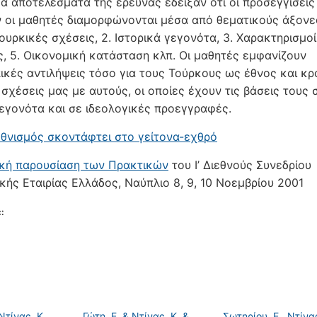
 Τα αποτελέσματα της έρευνας έδειξαν ότι οι προσεγγίσεις
ν οι μαθητές διαμορφώνονται μέσα από θεματικούς άξονε
ουρκικές σχέσεις, 2. Ιστορικά γεγονότα, 3. Χαρακτηρισμοί,
ς, 5. Οικονομική κατάσταση κλπ. Οι μαθητές εμφανίζουν
ικές αντιλήψεις τόσο για τους Τούρκους ως έθνος και κ
ς σχέσεις μας με αυτούς, οι οποίες έχουν τις βάσεις τους 
γεγονότα και σε ιδεολογικές προεγγραφές.
εθνισμός σκοντάφτει στο γείτονα-εχθρό
κή παρουσίαση των Πρακτικών
του Ι’ Διεθνούς Συνεδρίου
κής Εταιρίας Ελλάδος, Ναύπλιο 8, 9, 10 Νοεμβρίου 2001
:
Ντίνας, Κ.,
Γώτη, Ε. & Ντίνας, Κ. &
Σωτηρίου, Ε., Ντίνας