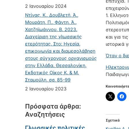
επιτυχία.
2 Ιανουαρίου 2024
επιχειρού
Ντίνας, Κ., Δουβλετή, Ά.,
1. Ελληνοτ
Μουράτη, Π., Φάντη, Ά.,
Πολιτισμό
Χατζηϊωάννου, Β. 2023.
στερεοτυπ
Διαχείριση της γλωσσικής
και για τι
ετερότητας. Στο: Ηγεσία,
ιστορικά 
επικοινωνία και διαμεσολάβηση
Όταν ο δι
στους σύγχρονους οργανισμούς
στην Ελλάδα. Θεσσαλονίκη.
Ηλεκτρονι
Εκδοτικός Οίκος Κ. & Μ.
Παιδαγωγι
Σταμούλη, σσ. 85-99
Κοινοποιήστε
2 Ιανουαρίου 2023
Πρόσφατα άρθρα:
Αναζητήσεις
Σχετικά
Γλωσσικές πολιτικές
Κυρίδης Α., 