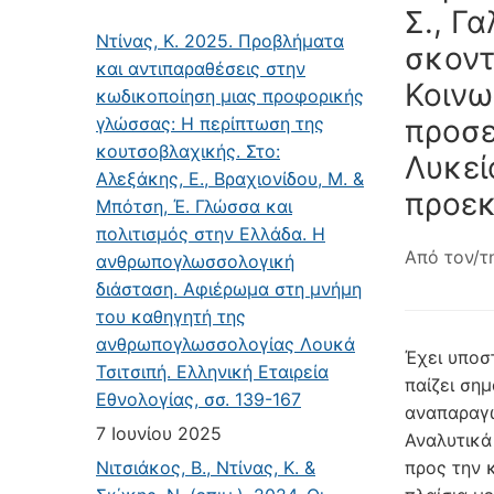
Σ., Γ
Ντίνας, Κ. 2025. Προβλήματα
σκοντ
και αντιπαραθέσεις στην
Κοινω
κωδικοποίηση μιας προφορικής
γλώσσας: Η περίπτωση της
προσε
κουτσοβλαχικής. Στο:
Λυκεί
Αλεξάκης, Ε., Βραχιονίδου, Μ. &
προεκ
Μπότση, Έ. Γλώσσα και
πολιτισμός στην Ελλάδα. Η
Από τον/τ
ανθρωπογλωσσολογική
διάσταση. Αφιέρωμα στη μνήμη
του καθηγητή της
ανθρωπογλωσσολογίας Λουκά
Έχει υποστ
Τσιτσιπή. Ελληνική Εταιρεία
παίζει ση
Εθνολογίας, σσ. 139-167
αναπαραγω
7 Ιουνίου 2025
Αναλυτικά
Νιτσιάκος, Β., Ντίνας, Κ. &
προς την 