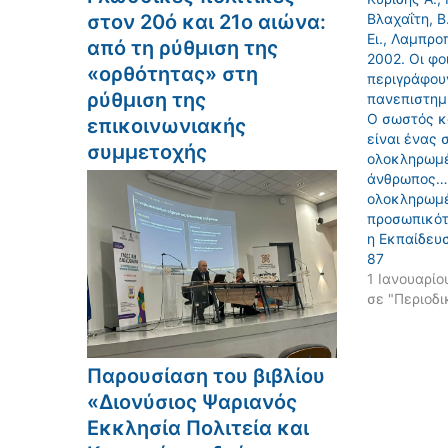
στον 20ό και 21ο αιώνα:
Βλαχαΐτη, Β.
Ει., Λαμπρο
από τη ρύθμιση της
2002. Oι φο
«ορθότητας» στη
περιγράφουν
ρύθμιση της
πανεπιστημ
Ο σωστός κ
επικοινωνιακής
είναι ένας 
συμμετοχής
ολοκληρωμ
άνθρωπος…
ολοκληρωμ
προσωπικότ
η Eκπαίδευσ
87
1 Ιανουαρίο
σε "Περιοδι
Παρουσίαση του βιβλίου
«Διονύσιος Ψαριανός
Εκκλησία Πολιτεία και