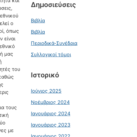
τητα και
Δημοσιεύσεις
σεις,
«εθνικού
Βιβλία
ελεί ο
οί, όπως
Βιβλία
ν είναι
Περιοδικά-Συνέδρια
εθνικό
κή μας
Συλλογικοί τόμοι
ή
ητές του
Ιστορικό
 καθώς
ης
Ιούνιος 2025
ερις
Νοέμβριος 2024
ια τους
Ιανουάριος 2024
τική
δύο
Ιανουάριος 2023
νες με
Ιανουάριος 2022