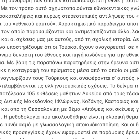
ε τη συνδρομή των οποίων κατασκευάζεται η εθνική ταυτό
. Με τον τρόπο αυτό σχηματοποιούνται εθνοκεντρικές γνώ
προκαταλήψεις και κυρίως στερεοτυπικές αντιλήψεις του 
ι του «εθνικού εαυτού». Χαρακτηριστικό παράδειγμα αποτ
 τον οποίο παρουσιάζονται και αντιμετωπίζονται άλλοι λα
 και οι σχέσεις μας με αυτούς, από τη σχολική ιστορία. Δε
να υποστηρίξουμε ότι οι Τούρκοι έχουν αναγορευτεί σε «
όνιμο δυνάστη του έθνους και πηγή κινδύνου για την εθνι
ια. Με βάση τις παραπάνω παρατηρήσεις στην έρευνα αυτ
ηκε η καταγραφή του πρίσματος μέσα από το οποίο οι μαθ
ναγνωρίζουν τους Τούρκους και αναφέρονται σ’ αυτούς,
ντιλαμβάνονται τις ελληνοτουρκικές σχέσεις. Το δείγμα τ
ποτέλεσαν 105 εκθέσεις μαθητών Λυκείου από τους τέσσ
ς Δυτικής Μακεδονίας (Φλώρινας, Κοζάνης, Καστοριάς και
 και από τη Θεσσαλονίκη με θέμα «Απόψεις και σκέψεις γ
. Η μεθοδολογία που ακολουθήθηκε είναι η κλασική θεμα
ε συνδυασμό με γλωσσολογική αποκωδικοποίηση. Και οι 
ικές προσεγγίσεις έχουν εφαρμοστεί σε παρόμοιες έρευ