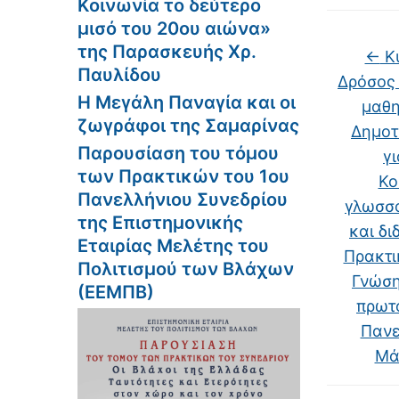
Κοινωνία το δεύτερο
μισό του 20ου αιώνα»
της Παρασκευής Χρ.
←
Κυ
Παυλίδου
Δρόσος 
Η Μεγάλη Παναγία και οι
μαθη
ζωγράφοι της Σαμαρίνας
Δημοτ
Παρουσίαση του τόμου
γ
των Πρακτικών του 1ου
Κο
Πανελλήνιου Συνεδρίου
γλωσσο
της Επιστημονικής
και δι
Εταιρίας Μελέτης του
Πρακτι
Πολιτισμού των Βλάχων
Γνώση
(ΕΕΜΠΒ)
πρωτ
Πανε
Μά