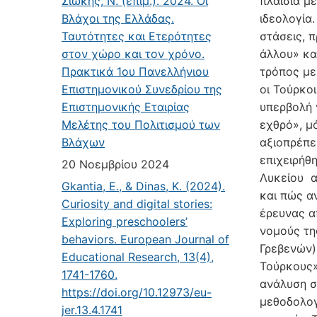
Σιώκης, Ν. (επιμ.). 2024. Οι
πλαίσια μ
Βλάχοι της Ελλάδας.
ιδεολογία
Ταυτότητες και Ετερότητες
στάσεις, 
στον χώρο και τον χρόνο.
άλλου» κα
Πρακτικά 1ου Πανελλήνιου
τρόπος με
Επιστημονικού Συνεδρίου της
οι Τούρκοι
Επιστημονικής Εταιρίας
υπερβολή 
Μελέτης του Πολιτισμού των
εχθρό», μ
Βλάχων
αξιοπρέπε
επιχειρήθ
20 Νοεμβρίου 2024
Λυκείου α
Gkantia, E., & Dinas, K. (2024).
και πώς α
Curiosity and digital stories:
έρευνας α
Exploring preschoolers’
νομούς τη
behaviors. European Journal of
Γρεβενών)
Educational Research, 13(4),
Τούρκους»
1741-1760.
ανάλυση σ
https://doi.org/10.12973/eu-
μεθοδολογ
jer.13.4.1741