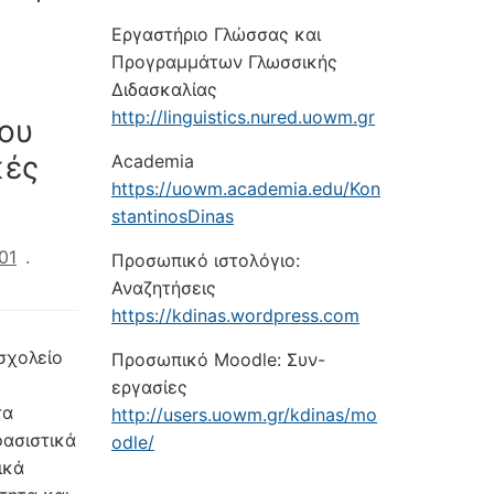
Εργαστήριο Γλώσσας και
Προγραμμάτων Γλωσσικής
Διδασκαλίας
http://linguistics.nured.uowm.gr
του
κές
Academia
https://uowm.academia.edu/Kon
stantinosDinas
01
.
Προσωπικό ιστολόγιο:
Αναζητήσεις
https://kdinas.wordpress.com
 σχολείο
Προσωπικό Moodle: Συν-
εργασίες
τα
http://users.uowm.gr/kdinas/mo
φασιστικά
odle/
ικά