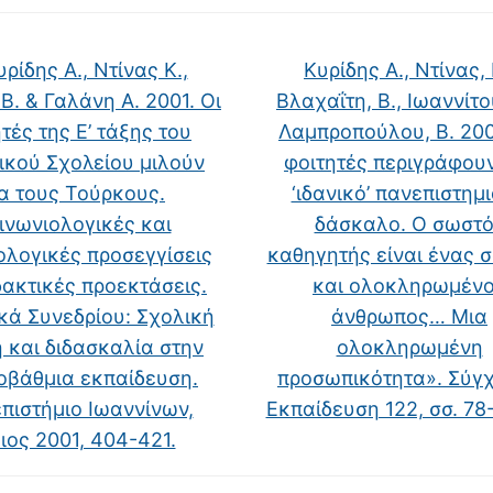
ρίδης Α., Ντίνας Κ.,
Κυρίδης Α., Ντίνας, 
Β. & Γαλάνη Α. 2001. Οι
Βλαχαΐτη, Β., Ιωαννίτου
τές της Ε’ τάξης του
Λαμπροπούλου, Β. 200
ικού Σχολείου μιλούν
φοιτητές περιγράφουν
ια τους Τούρκους.
‘ιδανικό’ πανεπιστημ
ινωνιολογικές και
δάσκαλο. Ο σωστ
λογικές προσεγγίσεις
καθηγητής είναι ένας 
δακτικές προεκτάσεις.
και ολοκληρωμέν
κά Συνεδρίου: Σχολική
άνθρωπος… Mια
 και διδασκαλία στην
ολοκληρωμένη
οβάθμια εκπαίδευση.
προσωπικότητα». Σύγ
πιστήμιο Ιωαννίνων,
Eκπαίδευση 122, σσ. 7
ιος 2001, 404-421.