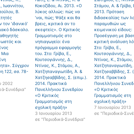
, Ιωαννίτου,
Κοκοζίδου, Αι. 2013. «Ο
Στάμου, Α. & Γρίβα, 
πούλου, Β.
λύκος αλλιώς: πώς να
2013. Πρόταση
ιτητές
‘ναι, πώς; Ψάξε και θα
διδασκαλίας των λ
 τον ‘ιδανικό’
βρεις, κριτικά αν το
παραμυθιών ως
ιακό δάσκαλο.
σκεφτείς». Ο Κριτικός
κειμενικού είδους:
αθηγητής
Γραμματισμός στο
Προσέγγιση με βάσ
σωστός και
νηπιαγωγείο: ένα
κριτική ανάλυση λό
ένος
πρόγραμμα εφαρμογής
Στο: Γρίβα, Ε.,
 Mια
του. Στο: Γρίβα, Ε.,
Κουτσογιάννης, Δ.,
ένη
Κουτσογιάννης, Δ.,
Ντίνας, Κ., Στάμου, 
ητα». Σύγχρον
Ντίνας, Κ., Στάμου, Α.,
Χατζηπαναγιωτίδη, 
η 122, σσ. 78-
Χατζηπαναγιωτίδη, Ά. &
Χατζησαββίδης, Σ. (
Χατζησαββίδης, Σ. (επιμ.).
2014. Πρακτικά
υ 2002
2014. Πρακτικά
Πανελλήνιου Συνεδ
κά-Συνέδρια"
Πανελλήνιου Συνεδρίου
«Ο Κριτικός
«Ο Κριτικός
Γραμματισμός στη
Γραμματισμός στη
σχολική πράξη»
σχολική πράξη»
7 Ιανουαρίου 2013
3 Ιανουαρίου 2013
σε "Περιοδικά-Συνέ
σε "Περιοδικά-Συνέδρια"