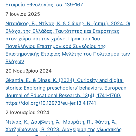
Εταιρεία Εθνολογίας, σσ. 139-167
7 Ιουνίου 2025
Νιτσιάκος, Β., Ντίνας, Κ. & Σιώκης, Ν. (επιμ.). 2024. Οι
Βλάχοι της Ελλάδας. Ταυτότητες και Ετερότητες
στον χώρο και τον χρόνο. Πρακτικά 1ου
Πανελλήνιου Επιστημονικού Συνεδρίου της
Επιστημονικής Εταιρίας Μελέτης του Πολιτισμού των
Βλάχων
20 Νοεμβρίου 2024
Gkantia, E., & Dinas, K. (2024). Curiosity and digital
stories: Exploring preschoolers’ behaviors. European
Journal of Educational Research, 13(4), 1741-1760.
https://doi.org/10.12973/eu-jer.13.4.1741
2 Ιανουαρίου 2024
Ντίνας, Κ., Δουβλετή, Ά., Μουράτη, Π., Φάντη, Ά.,
Χατζηϊωάννου, Β. 2023. Διαχείριση της γλωσσικής