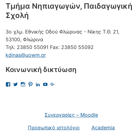
Τμήμα Νηπιαγωγών, Παιδαγωγική
Σχολή
3ο χλμ. Εθνικής Οδού Φλώρινας - Νίκης
Τ.Θ. 21,
53100, Φλώρινα
Τηλ:
23850 55091
Fax:
23850 55092
kdinas@uowm.gr
Κοινωνική δικτύωση
Προβολή
Προβολή
Προβολή
Προβολή
Προβολή
Προβολή
Προβολή
του
του
του
του
του
του
του
προφίλ
προφίλ
προφίλ
προφίλ
προφίλ
προφίλ
προφίλ
kostas.dinas.5
kdinas
kostas.dinas
kostasdinas5
kostas-
UChAdaJsJLQpgewcpHcQITuQ
112693691456297865081
στο
στο
στο
στο
dinas-
στο
στο
Facebook
Twitter
Instagram
Pinterest
9701709?
YouTube
Google+
trk=nav_responsive_tab_profile
Συνεργασίες – Moodle
στο
LinkedIn
Προσωπικό ιστολόγιο
Academia