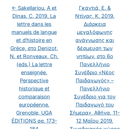
←
Sakellariou, A et
Γκαντιά, Ε. &
Dinas, C. 2019. La
Ντίνας, Κ. 2019.
lettre dans les
Διάρκεια
manuels de langue
μεγαλόφωνης
et d’histoire en
ανάγνωσης και
Grèce, στο Denizot,
δέσμευση των
N. et Ronveaux, Ch.
νηπίων, στο 6ο
(eds.) La lettre
Πανελλήνιο
enseignée.
Συνέδριο «Νέος
Perspective
Παιδαγωγός» –
historique et
Πανελλήνιο
comparaison
Συνέδριο για τον
européenne.
Παιδαγωγό του
Grenoble, UGA
Σήμερα», Αθήνα, 11-
ÉDITIONS σσ. 173-
12 Μαΐου 2019,
184
Συνεδριακός χώρος