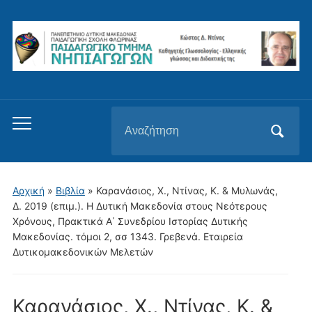
Αναζήτηση
Εναλλαγή
για:
του
μενού
για
Αρχική
»
Βιβλία
»
Καρανάσιος, Χ., Ντίνας, Κ. & Μυλωνάς,
κινητά
Δ. 2019 (επιμ.). Η Δυτική Μακεδονία στους Νεότερους
Χρόνους, Πρακτικά Α΄ Συνεδρίου Ιστορίας Δυτικής
Μακεδονίας. τόμοι 2, σσ 1343. Γρεβενά. Εταιρεία
Δυτικομακεδονικών Μελετών
Καρανάσιος, Χ., Ντίνας, Κ. &