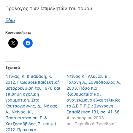
Πρόλογος των επιμελητών του τόμου
Εδώ
Κοινοποιήστε:
Σχετικά
Ντίνας, Κ. & Βαδάση, Κ.
Ντίνας Κ., Αλεξίου Β.,
2012. Γλωσσοεκπαιδευτική
Γαλάνη Α., Ξανθόπουλος Α.,
μεταρρύθμιση του 1976 και
2003. Πόσο πιο
επίσημη σχολική
‘διαθεματικό’ και
γραμματική. Στο:
ανανεωμένο είναι τελικώς
Κουτσογιάννης, Δ., Νάκας,
το Δ.Ε.Π.Π.Σ.; Σύγχρονη
Α., Ντίνας, Κ.,
Eκπαίδευση 131, σσ. 41-56
Παπαναστασίου, Γ. &
4 Ιανουαρίου 2003
Χατζησαββίδης, Σ. (επιμ.)
σε "Περιοδικά-Συνέδρια"
2012. Πρακτικά