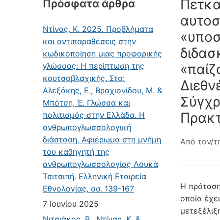
Πετκα
Πρόσφατα άρθρα
αυτοσ
Ντίνας, Κ. 2025. Προβλήματα
«υποσ
και αντιπαραθέσεις στην
διδασ
κωδικοποίηση μιας προφορικής
γλώσσας: Η περίπτωση της
«παίζ
κουτσοβλαχικής. Στο:
Διεθνε
Αλεξάκης, Ε., Βραχιονίδου, Μ. &
Σύγχρ
Μπότση, Έ. Γλώσσα και
Πρακτ
πολιτισμός στην Ελλάδα. Η
ανθρωπογλωσσολογική
διάσταση. Αφιέρωμα στη μνήμη
Από τον/τ
του καθηγητή της
ανθρωπογλωσσολογίας Λουκά
Τσιτσιπή. Ελληνική Εταιρεία
Η πρόταση
Εθνολογίας, σσ. 139-167
οποία έχει
7 Ιουνίου 2025
μετεξέλιξ
Νιτσιάκος, Β., Ντίνας, Κ. &