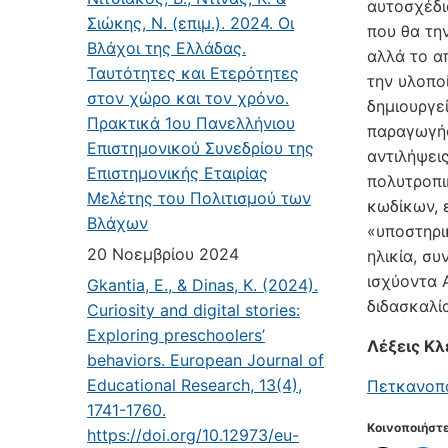
αυτοσχέδια
Σιώκης, Ν. (επιμ.). 2024. Οι
που θα τη
Βλάχοι της Ελλάδας.
αλλά το α
Ταυτότητες και Ετερότητες
την υλοπο
στον χώρο και τον χρόνο.
δημιουργε
Πρακτικά 1ου Πανελλήνιου
παραγωγής
Επιστημονικού Συνεδρίου της
αντιλήψει
Επιστημονικής Εταιρίας
πολυτροπι
Μελέτης του Πολιτισμού των
κωδίκων, 
Βλάχων
«υποστηρι
20 Νοεμβρίου 2024
ηλικία, σ
ισχύοντα 
Gkantia, E., & Dinas, K. (2024).
διδασκαλί
Curiosity and digital stories:
Exploring preschoolers’
Λέξεις Κλ
behaviors. European Journal of
Educational Research, 13(4),
Πετκανοπο
1741-1760.
Κοινοποιήστε
https://doi.org/10.12973/eu-