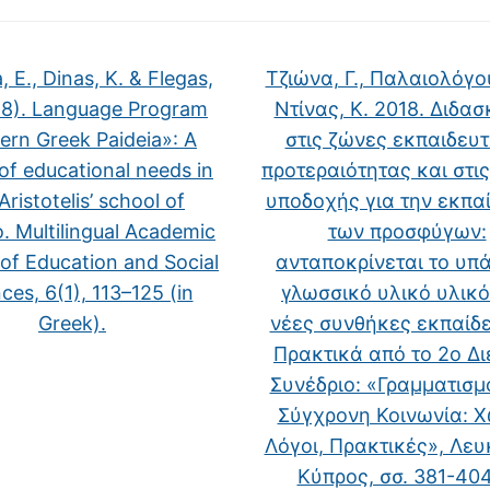
, E., Dinas, K. & Flegas,
Τζιώνα, Γ., Παλαιολόγου
18). Language Program
Ντίνας, Κ. 2018. Διδα
rn Greek Paideia»: A
στις ζώνες εκπαιδευτ
of educational needs in
προτεραιότητας και στι
‘Aristotelis’ school of
υποδοχής για την εκπα
. Multilingual Academic
των προσφύγων:
 of Education and Social
ανταποκρίνεται το υπ
ces, 6(1), 113–125 (in
γλωσσικό υλικό υλικό
Greek).
νέες συνθήκες εκπαίδ
Πρακτικά από το 2o Δι
Συνέδριο: «Γραμματισμο
Σύγχρονη Κοινωνία: Χ
Λόγοι, Πρακτικές», Λε
Κύπρος, σσ. 381-40