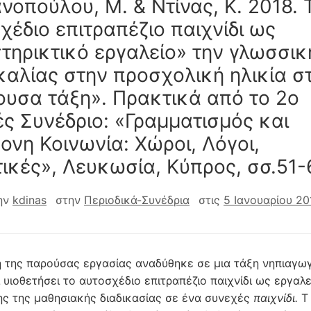
νοπούλου, Μ. & Ντίνας, Κ. 2018. 
χέδιο επιτραπέζιο παιχνίδι ως
τηρικτικό εργαλείο» την γλωσσικ
καλίας στην προσχολική ηλικία σ
ουσα τάξη». Πρακτικά από το 2o
́ς Συνέδριο: «Γραμματισμός και
ονη Κοινωνία: Χώροι, Λόγοι,
ικές», Λευκωσία, Κύπρος, σσ.51-
ην
kdinas
στην
Περιοδικά-Συνέδρια
στις
5 Ιανουαρίου 20
 της παρούσας εργασίας αναδύθηκε σε μια τάξη νηπιαγωγ
 υιοθετήσει το αυτοσχέδιο επιτραπέζιο παιχνίδι ως εργαλε
ης της μαθησιακής διαδικασίας σε ένα συνεχές
παιχνίδι.
Τ