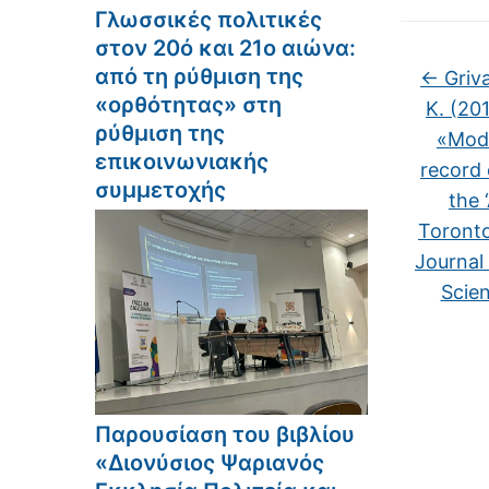
Γλωσσικές πολιτικές
στον 20ό και 21ο αιώνα:
από τη ρύθμιση της
←
Griva
«ορθότητας» στη
K. (20
ρύθμιση της
«Mode
επικοινωνιακής
record 
συμμετοχής
the 
Toronto
Journal
Scien
Παρουσίαση του βιβλίου
«Διονύσιος Ψαριανός