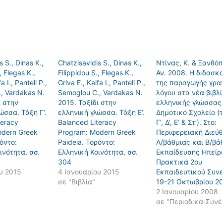
s S., Dinas K.,
Chatzisavidis S., Dinas K.,
Ντίνας, Κ. & Ξανθό
, Flegas K.,
Filippidou S., Flegas K.,
Αν. 2008. Η διδασκ
a I., Panteli P.,
Griva E., Kaifa I., Panteli P.,
της παραγωγής γρα
, Vardakas N.
Semoglou C., Vardakas N.
λόγου στα νέα βιβλ
ι στην
2015. Ταξίδι στην
ελληνικής γλώσσας 
ώσσα. Τάξη Γ’.
ελληνική γλώσσα. Τάξη Ε’.
Δημοτικό Σχολείο (
teracy
Balanced Literacy
Γ’, Δ’, Ε’ & Στ’). Στο:
odern Greek
Program: Modern Greek
Περιφερειακή Διεύ
ρόντο:
Paideia. Τορόντο:
Α/βάθμιας και Β/βά
ινότητα, σσ.
Ελληνική Κοινότητα, σσ.
Εκπαίδευσης Ηπείρ
304
Πρακτικά 2ου
υ 2015
4 Ιανουαρίου 2015
Εκπαιδευτικού Συν
σε "Βιβλία"
19-21 Οκτωβρίου 2
2 Ιανουαρίου 2008
σε "Περιοδικά-Συνέ