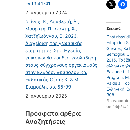
jer.13.4.1741
2 Ιανουαρίου 2024
Ντίνας, Κ., Δουβλετή, Ά.,
Μουράτη, Π., Φάντη, Ά.,
Σχετικά
Χατζηϊωάννου, Β. 2023.
Chatzisavidi
Filippidou S.
Διαχείριση της γλωσσικής
Griva E., Kaif
ετερότητας. Στο: Ηγεσία,
Semoglou C.
επικοινωνία και διαμεσολάβηση
2015. Ταξίδ
στους σύγχρονους οργανισμούς
ελληνική γλ
Balanced Li
στην Ελλάδα. Θεσσαλονίκη.
Program: M
Εκδοτικός Οίκος Κ. & Μ.
Paideia. Το
Σταμούλη, σσ. 85-99
Ελληνική Κο
308
2 Ιανουαρίου 2023
3 Ιανουαρίο
σε "Βιβλία"
Πρόσφατα άρθρα:
Αναζητήσεις