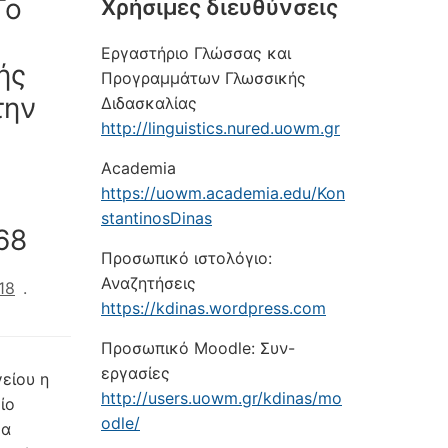
Το
Xρήσιμες διευθύνσεις
Εργαστήριο Γλώσσας και
ής
Προγραμμάτων Γλωσσικής
την
Διδασκαλίας
http://linguistics.nured.uowm.gr
Academia
https://uowm.academia.edu/Kon
stantinosDinas
68
Προσωπικό ιστολόγιο:
Αναζητήσεις
18
.
https://kdinas.wordpress.com
Προσωπικό Moodle: Συν-
εργασίες
είου η
http://users.uowm.gr/kdinas/mo
ίο
odle/
 α