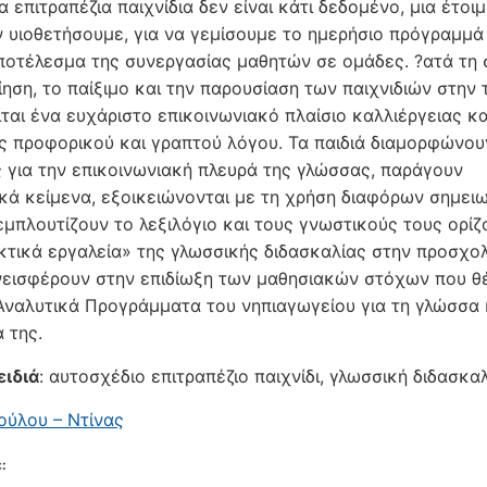
 επιτραπέζια παιχνίδια δεν είναι κάτι δεδομένο, μια έτοι
ν υιοθετήσουμε, για να γεμίσουμε το ημερήσιο πρόγραμμά
ποτέλεσμα της συνεργασίας μαθητών σε ομάδες. ?ατά τη 
ίηση, το παίξιμο και την παρουσίαση των παιχνιδιών στην 
ίται ένα ευχάριστο επικοινωνιακό πλαίσιο καλλιέργειας κα
 προφορικού και γραπτού λόγου. Τα παιδιά διαμορφώνου
ς για την επικοινωνιακή πλευρά της γλώσσας, παράγουν
κά κείμενα, εξοικειώνονται με τη χρήση διαφόρων σημει
εμπλουτίζουν το λεξιλόγιο και τους γνωστικούς τους ορίζ
κτικά εργαλεία» της γλωσσικής διδασκαλίας στην προσχο
υνεισφέρουν στην επιδίωξη των μαθησιακών στόχων που θ
Αναλυτικά Προγράμματα του νηπιαγωγείου για τη γλώσσα 
α της.
ειδιά
: αυτοσχέδιο επιτραπέζιο παιχνίδι, γλωσσική διδασκα
ύλου – Ντίνας
: