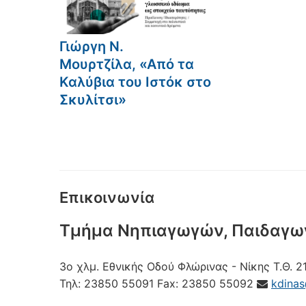
Γιώργη Ν.
Μουρτζίλα, «Από τα
Καλύβια του Ιστόκ στο
Σκυλίτσι»
Επικοινωνία
Τμήμα Νηπιαγωγών, Παιδαγω
3ο χλμ. Εθνικής Οδού Φλώρινας - Νίκης
Τ.Θ. 2
Τηλ:
23850 55091
Fax:
23850 55092
kdina