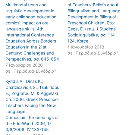
Multimodal texts and
of Teachers’ Beliefs about
linguistic development in
Bilingualism and Language
early childhood education:
Development in Bilingual
comics’ impact on oral
Preschool Children. Στο:
language skills. 4th
Çeçe, E. (επιμ.) Studime
International Conference
Sociolinguistike, σσ. 114-
Education Across Borders
124, Korçe
Education in the 21st
1 Ιανουαρίου 2013
Century: Challenges and
σε "Περιοδικά-Συνέδρια"
Perspectives, σσ. 645-654
7 Ιανουαρίου 2020
σε "Περιοδικά-Συνέδρια"
Kyridis A., Dinas K.,
Chatzisavidis S., Tsakiridou
E., Zografou M. & Aggelaki
Ch. 2006. Greek Preschool
Teachers Facing the New
Language
Curriculum. Proceedings of
the Edu-World 2006, 1-
3/6/2006, IV 133-145