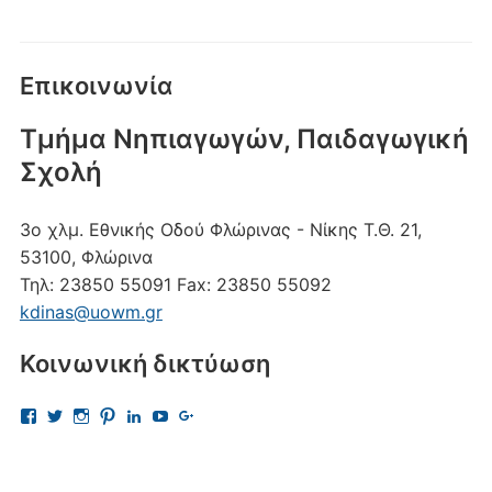
Επικοινωνία
Τμήμα Νηπιαγωγών, Παιδαγωγική
Σχολή
3ο χλμ. Εθνικής Οδού Φλώρινας - Νίκης
Τ.Θ. 21,
53100, Φλώρινα
Τηλ:
23850 55091
Fax:
23850 55092
kdinas@uowm.gr
Κοινωνική δικτύωση
Προβολή
Προβολή
Προβολή
Προβολή
Προβολή
Προβολή
Προβολή
του
του
του
του
του
του
του
προφίλ
προφίλ
προφίλ
προφίλ
προφίλ
προφίλ
προφίλ
kostas.dinas.5
kdinas
kostas.dinas
kostasdinas5
kostas-
UChAdaJsJLQpgewcpHcQITuQ
112693691456297865081
στο
στο
στο
στο
dinas-
στο
στο