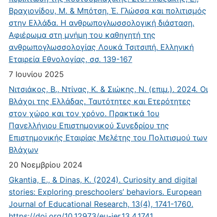
Βραχιονίδου, Μ. & Μπότση, Έ. Γλώσσα και πολιτισμός
στην Ελλάδα. Η ανθρωπογλωσσολογική διάσταση.
Αφιέρωμα στη μνήμη του καθηγητή της
ανθρωπογλωσσολογίας Λουκά Τσιτσιπή. Ελληνική
Εταιρεία Εθνολογίας, σσ. 139-167
7 Ιουνίου 2025
Νιτσιάκος, Β., Ντίνας, Κ. & Σιώκης, Ν. (επιμ.). 2024. Οι
Βλάχοι της Ελλάδας. Ταυτότητες και Ετερότητες
στον χώρο και τον χρόνο. Πρακτικά 1ου
Πανελλήνιου Επιστημονικού Συνεδρίου της
Επιστημονικής Εταιρίας Μελέτης του Πολιτισμού των
Βλάχων
20 Νοεμβρίου 2024
Gkantia, E., & Dinas, K. (2024). Curiosity and digital
stories: Exploring preschoolers’ behaviors. European
Journal of Educational Research, 13(4), 1741-1760.
https://doi.org/10.12973/eu-jer.13.4.1741