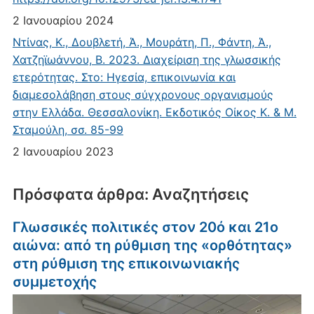
2 Ιανουαρίου 2024
Ντίνας, Κ., Δουβλετή, Ά., Μουράτη, Π., Φάντη, Ά.,
Χατζηϊωάννου, Β. 2023. Διαχείριση της γλωσσικής
ετερότητας. Στο: Ηγεσία, επικοινωνία και
διαμεσολάβηση στους σύγχρονους οργανισμούς
στην Ελλάδα. Θεσσαλονίκη. Εκδοτικός Οίκος Κ. & Μ.
Σταμούλη, σσ. 85-99
2 Ιανουαρίου 2023
Πρόσφατα άρθρα: Αναζητήσεις
Γλωσσικές πολιτικές στον 20ό και 21ο
αιώνα: από τη ρύθμιση της «ορθότητας»
στη ρύθμιση της επικοινωνιακής
συμμετοχής