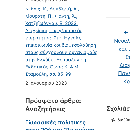
Ντίνας, Κ., Δουβλετή, Ά.,
Μουράτη, Π., Φάντη, Ά.,
Χατζηϊωάννου, Β. 2023.
Διαχείριση της γλωσσικής
←
ετερότητας. Στο: Ηγεσία,
Nεοελ
επικοινωνία και διαμεσολάβηση
και 
στους σύγχρονους οργανισμούς
Σ
στην Ελλάδα. Θεσσαλονίκη.
Δια
Εκδοτικός Οίκος Κ. & Μ.
Πανε
Σταμούλη, σσ. 85-99
Kο
2 Ιανουαρίου 2023
Πρόσφατα άρθρα:
Αναζητήσεις
Σχολιάσ
Η ηλ. διεύθ
Γλωσσικές πολιτικές