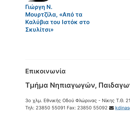
Γιώργη Ν.
Μουρτζίλα, «Από τα
Καλύβια του Ιστόκ στο
Σκυλίτσι»
Επικοινωνία
Τμήμα Νηπιαγωγών, Παιδαγω
3ο χλμ. Εθνικής Οδού Φλώρινας - Νίκης
Τ.Θ. 2
Τηλ:
23850 55091
Fax:
23850 55092
kdina