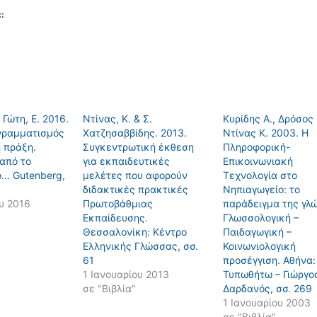
:
 Γώτη, Ε. 2016.
Ντίνας, Κ. & Σ.
Κυρίδης Α., Δρόσος 
 γραμματισμός
Χατζησαββίδης. 2013.
Ντίνας Κ. 2003. H
 πράξη.
Συγκεντρωτική έκθεση
Πληροφορική-
από το
για εκπαιδευτικές
Eπικοινωνιακή
ο… Gutenberg,
μελέτες που αφορούν
Tεχνολογία στο
διδακτικές πρακτικές
Nηπιαγωγείο: το
υ 2016
Πρωτοβάθμιας
παράδειγμα της γλ
Εκπαίδευσης.
Γλωσσολογική –
Θεσσαλονίκη: Κέντρο
Παιδαγωγική –
Ελληνικής Γλώσσας, σσ.
Κοινωνιολογική
61
προσέγγιση. Αθήνα:
1 Ιανουαρίου 2013
Τυπωθήτω – Γιώργο
σε "Βιβλία"
Δαρδανός, σσ. 269
1 Ιανουαρίου 2003
σε "Βιβλία"