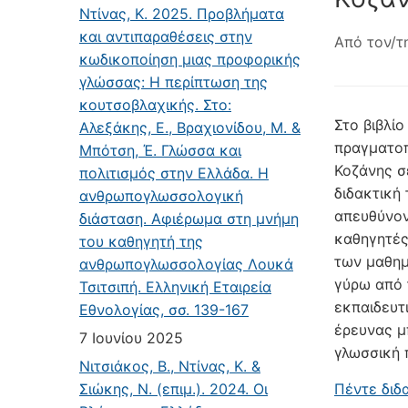
Ντίνας, Κ. 2025. Προβλήματα
και αντιπαραθέσεις στην
Από τον/τ
κωδικοποίηση μιας προφορικής
γλώσσας: Η περίπτωση της
κουτσοβλαχικής. Στο:
Στο βιβλίο
Αλεξάκης, Ε., Βραχιονίδου, Μ. &
πραγματοπ
Μπότση, Έ. Γλώσσα και
Κοζάνης σ
πολιτισμός στην Ελλάδα. Η
διδακτική
ανθρωπογλωσσολογική
απευθύνον
διάσταση. Αφιέρωμα στη μνήμη
καθηγητές
του καθηγητή της
των μαθημ
ανθρωπογλωσσολογίας Λουκά
γύρω από 
Τσιτσιπή. Ελληνική Εταιρεία
εκπαιδευτ
Εθνολογίας, σσ. 139-167
έρευνας μ
7 Ιουνίου 2025
γλωσσική 
Νιτσιάκος, Β., Ντίνας, Κ. &
Σιώκης, Ν. (επιμ.). 2024. Οι
Πέντε διδ