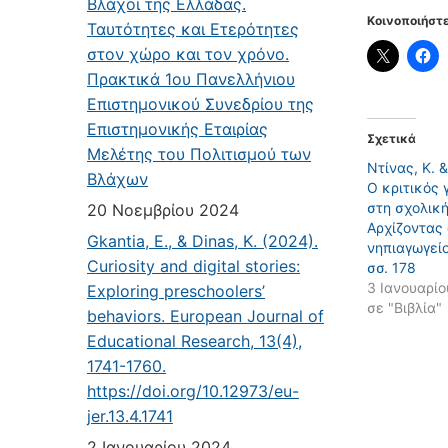
Βλάχοι της Ελλάδας.
Κοινοποιήστε
Ταυτότητες και Ετερότητες
στον χώρο και τον χρόνο.
Πρακτικά 1ου Πανελλήνιου
Επιστημονικού Συνεδρίου της
Επιστημονικής Εταιρίας
Σχετικά
Μελέτης του Πολιτισμού των
Ντίνας, Κ. &
Βλάχων
Ο κριτικός
στη σχολική
20 Νοεμβρίου 2024
Αρχίζοντας 
Gkantia, E., & Dinas, K. (2024).
νηπιαγωγεί
Curiosity and digital stories:
σσ. 178
3 Ιανουαρίο
Exploring preschoolers’
σε "Βιβλία"
behaviors. European Journal of
Educational Research, 13(4),
1741-1760.
https://doi.org/10.12973/eu-
jer.13.4.1741
2 Ιανουαρίου 2024