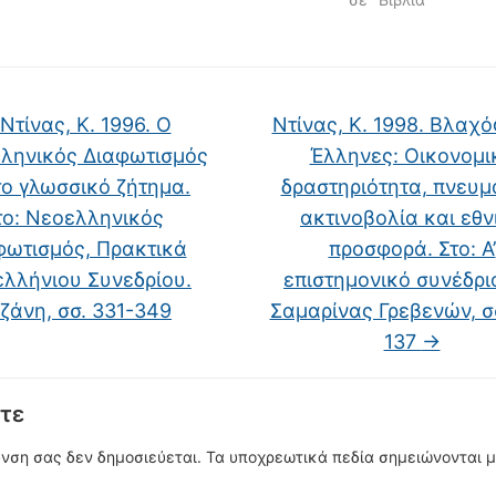
Ντίνας, Κ. 1996. O
Ντίνας, Κ. 1998. Bλαχ
ληνικός Διαφωτισμός
Έλληνες: Oικονομι
το γλωσσικό ζήτημα.
δραστηριότητα, πνευμ
το: Νεοελληνικός
ακτινοβολία και εθν
φωτισμός, Πρακτικά
προσφορά. Στο: A’
λλήνιου Συνεδρίου.
επιστημονικό συνέδρι
ζάνη, σσ. 331-349
Σαμαρίνας Γρεβενών, σσ
137
→
τε
υνση σας δεν δημοσιεύεται.
Τα υποχρεωτικά πεδία σημειώνονται 