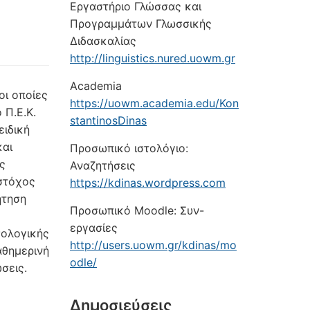
Εργαστήριο Γλώσσας και
Προγραμμάτων Γλωσσικής
Διδασκαλίας
http://linguistics.nured.uowm.gr
Academia
οι οποίες
https://uowm.academia.edu/Kon
 Π.Ε.Κ.
stantinosDinas
ειδική
και
Προσωπικό ιστολόγιο:
ς
Αναζητήσεις
στόχος
https://kdinas.wordpress.com
ήτηση
Προσωπικό Moodle: Συν-
εργασίες
σολογικής
http://users.uowm.gr/kdinas/mo
αθημερινή
odle/
σεις.
Δημοσιεύσεις