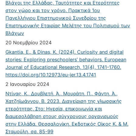
Βλάχοι της Ελλάδας. Ταυτότητες και Ετερότητες
στον χώρο και τον χρόνο. Πρακτικά 1ου
Πανελλήνιου Επιστημονικού Συνεδρίου της
Επιστημονικής Εταιρίας Μελέτης του Πολιτισμού των
Βλάχων
20 Νοεμβρίου 2024
Gkantia, E., & Dinas, K. (2024). Curiosity and digital
stories: Exploring preschoolers’ behaviors. European
Journal of Educational Research, 13(4), 1741-1760.
https://doi.org/10.12973/eu-jer.13.4.1741
2 Ιανουαρίου 2024
Ντίνας, Κ., Δουβλετή, Ά., Μουράτη, Π., Φάντη, Ά.,
Χατζηϊωάννου, Β. 2023. Διαχείριση της γλωσσικής
ετερότητας. Στο: Ηγεσία, επικοινωνία και
διαμεσολάβηση στους σύγχρονους οργανισμούς
στην Ελλάδα. Θεσσαλονίκη. Εκδοτικός Οίκος Κ. & Μ.
Σταμούλη, σσ. 85-99