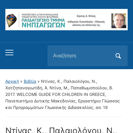
Αναζήτηση
Εναλλαγή
για:
του
μενού
για
Αρχική
»
Βιβλία
»
Ντίνας, K., Παλαιολόγου, N.,
κινητά
Χατζηπαναγιωτίδη, Ά. Ντίνα, Μ., Παπαθωμοπούλου, Β.
2017. WELCOME GUIDE FOR CHILDREN IN GREECE,
Πανεπιστήμιο Δυτικής Μακεδονίας, Εργαστήριο Γλώσσας
και Προγραμμάτων Γλωσσικής Διδασκαλίας, σσ. 19
Ντίνας, K., Παλαιολόγου, N.,