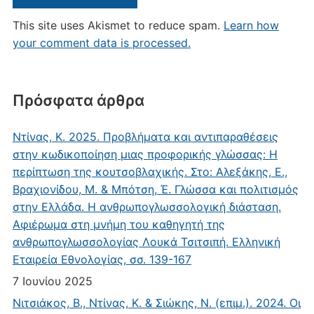
This site uses Akismet to reduce spam.
Learn how
your comment data is processed.
Πρόσφατα άρθρα
Ντίνας, Κ. 2025. Προβλήματα και αντιπαραθέσεις
στην κωδικοποίηση μιας προφορικής γλώσσας: Η
περίπτωση της κουτσοβλαχικής. Στο: Αλεξάκης, Ε.,
Βραχιονίδου, Μ. & Μπότση, Έ. Γλώσσα και πολιτισμός
στην Ελλάδα. Η ανθρωπογλωσσολογική διάσταση.
Αφιέρωμα στη μνήμη του καθηγητή της
ανθρωπογλωσσολογίας Λουκά Τσιτσιπή. Ελληνική
Εταιρεία Εθνολογίας, σσ. 139-167
7 Ιουνίου 2025
Νιτσιάκος, Β., Ντίνας, Κ. & Σιώκης, Ν. (επιμ.). 2024. Οι