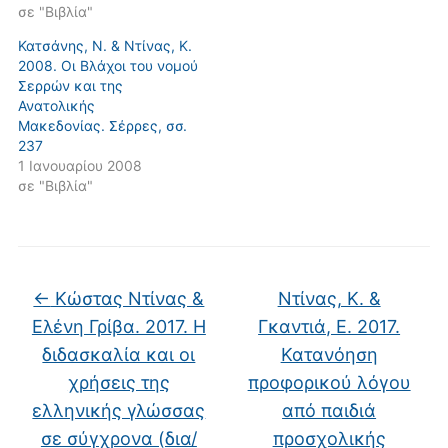
σε "Βιβλία"
Κατσάνης, Ν. & Ντίνας, Κ.
2008. Οι Βλάχοι του νομού
Σερρών και της
Ανατολικής
Μακεδονίας. Σέρρες, σσ.
237
1 Ιανουαρίου 2008
σε "Βιβλία"
←
Κώστας Ντίνας &
Ντίνας, Κ. &
Ελένη Γρίβα. 2017. Η
Γκαντιά, Ε. 2017.
διδασκαλία και οι
Κατανόηση
χρήσεις της
προφορικού λόγου
ελληνικής γλώσσας
από παιδιά
σε σύγχρονα (δια/
προσχολικής