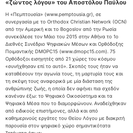
«ζώντος λόγου» του Αποστόλου Παύλου
Η «Πεμπτουσία» (www.pemptousia.gr), σε
συνεργασία με το Orthodox Christian Network (OCN)
από την Αμερική και το Bogoslov από την Ρωσία
συνεκάλεσε τον Μάιο του 2015 στην Αθήνα το 1ο
Διεθνές Συνέδριο Ψηφιακών Μέσων και Ορθόδοξης
Ποιμαντικής DMOPC15 (www.dmopc15.com). 75
Ορθόδοξοι εισηγητές από 21 χώρες του κόσμου
«συνήχθησαν επί το αυτό». Σκοπός τους ήταν να
καταθέσουν την αγωνία τους, τη μαρτυρία τους και
τη σκέψη τους αναφορικά με μία διάσταση της
ανθρώπινης ζωής, η οποία δεν αφήνει πια σχεδόν
κανέναν έξω: το Ψηφιακό Οικοσύστημα και τα
Ψηφιακά Μέσα που το διαμορφώνουν. Αναδείχθηκαν
από ειδικούς επιστήμονες, αλλά και από
καθημερινούς εργάτες του Θείου Λόγου με διακριτή
παρουσία στον ψηφιακό χώρο σημαντικότατα
ζητήματα όπως: