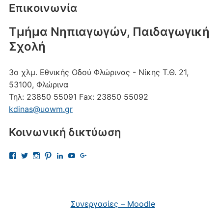
Επικοινωνία
Τμήμα Νηπιαγωγών, Παιδαγωγική
Σχολή
3ο χλμ. Εθνικής Οδού Φλώρινας - Νίκης
Τ.Θ. 21,
53100, Φλώρινα
Τηλ:
23850 55091
Fax:
23850 55092
kdinas@uowm.gr
Κοινωνική δικτύωση
Προβολή
Προβολή
Προβολή
Προβολή
Προβολή
Προβολή
Προβολή
του
του
του
του
του
του
του
προφίλ
προφίλ
προφίλ
προφίλ
προφίλ
προφίλ
προφίλ
kostas.dinas.5
kdinas
kostas.dinas
kostasdinas5
kostas-
UChAdaJsJLQpgewcpHcQITuQ
112693691456297865081
στο
στο
στο
στο
dinas-
στο
στο
Facebook
Twitter
Instagram
Pinterest
9701709?
YouTube
Google+
trk=nav_responsive_tab_profile
Συνεργασίες – Moodle
στο
LinkedIn