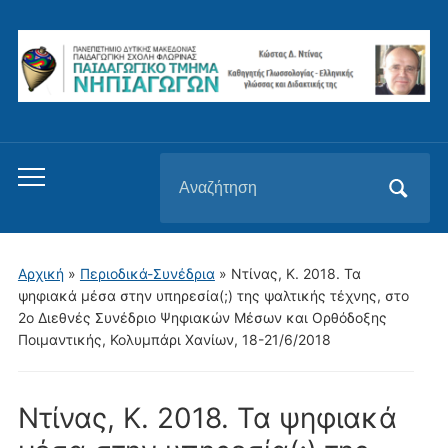
Αναζήτηση
Εναλλαγή
για:
του
μενού
για
Αρχική
»
Περιοδικά-Συνέδρια
»
Ντίνας, Κ. 2018. Τα
κινητά
ψηφιακά μέσα στην υπηρεσία(;) της ψαλτικής τέχνης, στο
2ο Διεθνές Συνέδριο Ψηφιακών Μέσων και Ορθόδοξης
Ποιμαντικής, Κολυμπάρι Χανίων, 18-21/6/2018
Ντίνας, Κ. 2018. Τα ψηφιακά