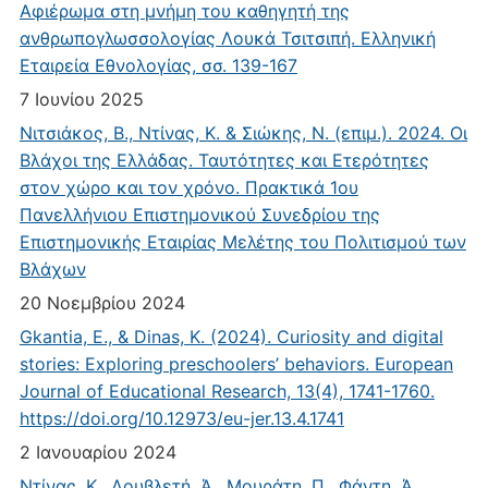
Αφιέρωμα στη μνήμη του καθηγητή της
ανθρωπογλωσσολογίας Λουκά Τσιτσιπή. Ελληνική
Εταιρεία Εθνολογίας, σσ. 139-167
7 Ιουνίου 2025
Νιτσιάκος, Β., Ντίνας, Κ. & Σιώκης, Ν. (επιμ.). 2024. Οι
Βλάχοι της Ελλάδας. Ταυτότητες και Ετερότητες
στον χώρο και τον χρόνο. Πρακτικά 1ου
Πανελλήνιου Επιστημονικού Συνεδρίου της
Επιστημονικής Εταιρίας Μελέτης του Πολιτισμού των
Βλάχων
20 Νοεμβρίου 2024
Gkantia, E., & Dinas, K. (2024). Curiosity and digital
stories: Exploring preschoolers’ behaviors. European
Journal of Educational Research, 13(4), 1741-1760.
https://doi.org/10.12973/eu-jer.13.4.1741
2 Ιανουαρίου 2024
Ντίνας, Κ., Δουβλετή, Ά., Μουράτη, Π., Φάντη, Ά.,