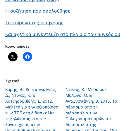
Η συζήτηση που ακολούθησε
Το κείμενο της εισήγησης
Και σχετική συνέντευξη στο πλαίσιο του συνεδρίου
Κοινοποιήστε:
Σχετικά
Κόμης, Β., Κουτσογιάννης,
Ντίνας, Κ., Μούσιου-
Δ., Ντίνας, Κ. &
Μυλωνά, Ό. &
Χατζησαββίδης, Σ. 2012.
Αντωνογιάννη, Β. 2015. Το
Μελέτη για την αξιοποίηση
πέρασμα από τη
των ΤΠΕ στη διδασκαλία
Διδασκαλία των
της γλώσσας και της
Πολυγραμματισμών στη
λογοτεχνίας στην
Διδασκαλία της
Πρωτοβάθμια Εκπαίδευση.
Δημιουργικής Γραφής: Μια