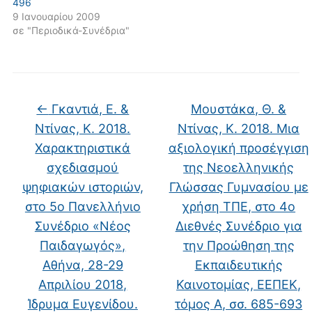
496
9 Ιανουαρίου 2009
σε "Περιοδικά-Συνέδρια"
←
Γκαντιά, Ε. &
Μουστάκα, Θ. &
Ντίνας, Κ. 2018.
Ντίνας, Κ. 2018. Μια
Χαρακτηριστικά
αξιολογική προσέγγιση
σχεδιασμού
της Νεοελληνικής
ψηφιακών ιστοριών,
Γλώσσας Γυμνασίου με
στο 5ο Πανελλήνιο
χρήση ΤΠΕ, στο 4ο
Συνέδριο «Νέος
Διεθνές Συνέδριο για
Παιδαγωγός»,
την Προώθηση της
Αθήνα, 28-29
Εκπαιδευτικής
Απριλίου 2018,
Καινοτομίας, ΕΕΠΕΚ,
Ίδρυμα Ευγενίδου.
τόμος Α, σσ. 685-693