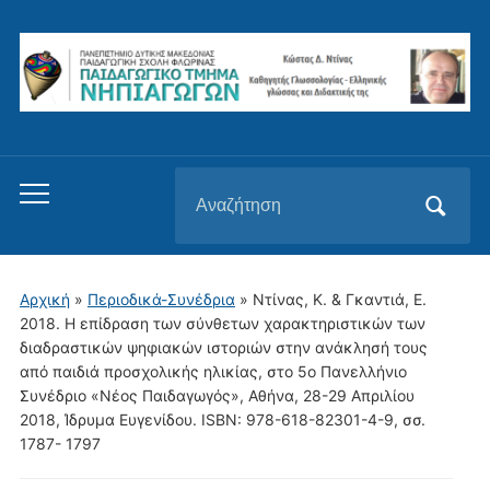
Αναζήτηση
Εναλλαγή
για:
του
μενού
για
Αρχική
»
Περιοδικά-Συνέδρια
»
Ντίνας, Κ. & Γκαντιά, Ε.
κινητά
2018. Η επίδραση των σύνθετων χαρακτηριστικών των
διαδραστικών ψηφιακών ιστοριών στην ανάκλησή τους
από παιδιά προσχολικής ηλικίας, στο 5ο Πανελλήνιο
Συνέδριο «Νέος Παιδαγωγός», Αθήνα, 28-29 Απριλίου
2018, Ίδρυμα Ευγενίδου. ISBN: 978-618-82301-4-9, σσ.
1787- 1797