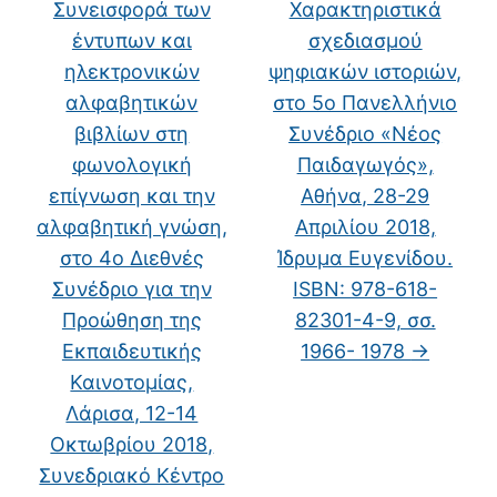
Συνεισφορά των
Χαρακτηριστικά
έντυπων και
σχεδιασμού
ηλεκτρονικών
ψηφιακών ιστοριών,
αλφαβητικών
στο 5ο Πανελλήνιο
βιβλίων στη
Συνέδριο «Νέος
φωνολογική
Παιδαγωγός»,
επίγνωση και την
Αθήνα, 28-29
αλφαβητική γνώση,
Απριλίου 2018,
στο 4ο Διεθνές
Ίδρυμα Ευγενίδου.
Συνέδριο για την
ISBN: 978-618-
Προώθηση της
82301-4-9, σσ.
Εκπαιδευτικής
1966- 1978
→
Καινοτομίας,
Λάρισα, 12-14
Οκτωβρίου 2018,
Συνεδριακό Κέντρο