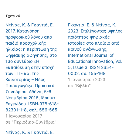
Σχετικά
Ντίνας, Κ. & Γκαντιά, Ε.
Γκαντιά, Ε. & Ντίνας, Κ.
2017. Κατανόηση
2023. Επιλέγοντας υψηλής
προφορικού λόγου από
ποιότητας ψηφιακές
παιδιά προσχολικής
ιστορίες στο πλαίσιο από
ηλικίας: η περίπτωση της
κοινού ανάγνωσης,
ψηφιακής αφήγησης, στο
International Journal of
13ο συνέδριο «Η
Educational Innovation, Vol.
Εκπαίδευση στην εποχή
5, Issue 3, ISSN 2654-
των ΤΠΕ και της
0002, σσ. 155-168
Καινοτομίας – Νέος
1 Ιανουαρίου 2023
Παιδαγωγός», Πρακτικά
σε "Βιβλία"
Συνεδρίου, Αθήνα, 5-6
Νοεμβρίου 2016, Ίδρυμα
Ευγενίδου. ISBN:978-618-
82301-1-8, σελ. 556-565
1 Ιανουαρίου 2017
σε "Περιοδικά-Συνέδρια"
Ντίνας, Κ. & Γκαντιά, Ε.