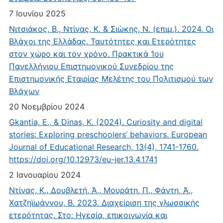
7 Ιουνίου 2025
Νιτσιάκος, Β., Ντίνας, Κ. & Σιώκης, Ν. (επιμ.). 2024. Οι
Βλάχοι της Ελλάδας. Ταυτότητες και Ετερότητες
στον χώρο και τον χρόνο. Πρακτικά 1ου
Πανελλήνιου Επιστημονικού Συνεδρίου της
Επιστημονικής Εταιρίας Μελέτης του Πολιτισμού των
Βλάχων
20 Νοεμβρίου 2024
Gkantia, E., & Dinas, K. (2024). Curiosity and digital
stories: Exploring preschoolers’ behaviors. European
Journal of Educational Research, 13(4), 1741-1760.
https://doi.org/10.12973/eu-jer.13.4.1741
2 Ιανουαρίου 2024
Ντίνας, Κ., Δουβλετή, Ά., Μουράτη, Π., Φάντη, Ά.,
Χατζηϊωάννου, Β. 2023. Διαχείριση της γλωσσικής
ετερότητας. Στο: Ηγεσία, επικοινωνία και