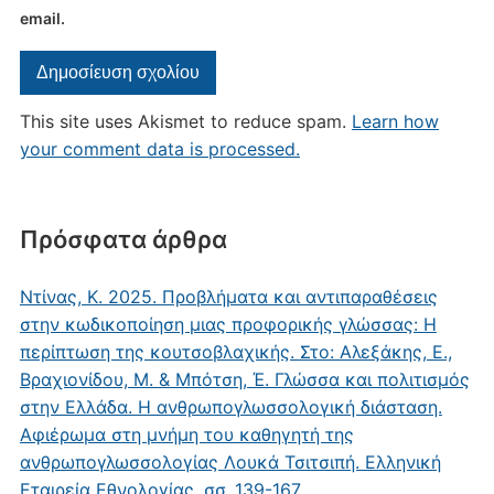
email.
This site uses Akismet to reduce spam.
Learn how
your comment data is processed.
Πρόσφατα άρθρα
Ντίνας, Κ. 2025. Προβλήματα και αντιπαραθέσεις
στην κωδικοποίηση μιας προφορικής γλώσσας: Η
περίπτωση της κουτσοβλαχικής. Στο: Αλεξάκης, Ε.,
Βραχιονίδου, Μ. & Μπότση, Έ. Γλώσσα και πολιτισμός
στην Ελλάδα. Η ανθρωπογλωσσολογική διάσταση.
Αφιέρωμα στη μνήμη του καθηγητή της
ανθρωπογλωσσολογίας Λουκά Τσιτσιπή. Ελληνική
Εταιρεία Εθνολογίας, σσ. 139-167