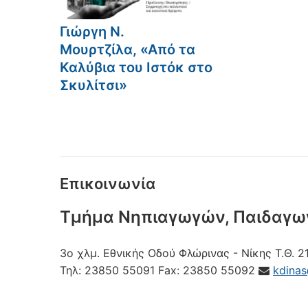
Γιώργη Ν.
Μουρτζίλα, «Από τα
Καλύβια του Ιστόκ στο
Σκυλίτσι»
Επικοινωνία
Τμήμα Νηπιαγωγών, Παιδαγω
3ο χλμ. Εθνικής Οδού Φλώρινας - Νίκης
Τ.Θ. 2
Τηλ:
23850 55091
Fax:
23850 55092
kdina