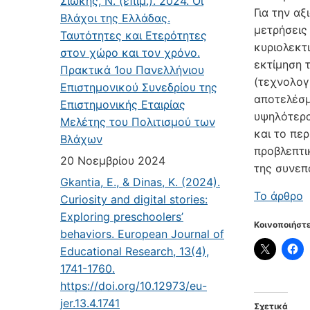
Σιώκης, Ν. (επιμ.). 2024. Οι
Για την α
Βλάχοι της Ελλάδας.
μετρήσεις
Ταυτότητες και Ετερότητες
κυριολεκτ
στον χώρο και τον χρόνο.
εκτίμηση 
Πρακτικά 1ου Πανελλήνιου
(τεχνολογ
Επιστημονικού Συνεδρίου της
αποτελέσμ
Επιστημονικής Εταιρίας
υψηλότερα
Μελέτης του Πολιτισμού των
και το πε
Βλάχων
προβλεπτικ
20 Νοεμβρίου 2024
της συνεπ
Gkantia, E., & Dinas, K. (2024).
Το άρθρο
Curiosity and digital stories:
Exploring preschoolers’
Κοινοποιήστε
behaviors. European Journal of
Educational Research, 13(4),
1741-1760.
https://doi.org/10.12973/eu-
jer.13.4.1741
Σχετικά