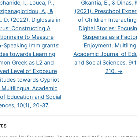
hanide, I., Louca, P.,
Gkantia, E., & Dinas, K
zipanagiotidou, A., &
(2021). Preschool Exper
. D. (2022). Diglossia in
of Children Interacting
rus: Constructing A
Digital Stories: Focusi
tionnaire to Measure
Suspense as a Factor
n-Speaking Immigrants’
Enjoyment. Multiling
udes towards Learning
Academic Journal of Ed
on Greek as L2 and
and Social Sciences, 9(1
ved Level of Exposure
210.
→
itudes towards Cypriot
 Multilingual Academic
 of Education and Social
ences, 10(1), 20-37.
τε