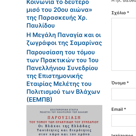
Η ηλ. διεύθ
Κοινωνία το δεύτερο
μισό του 20ου αιώνα»
Σχόλιο
*
της Παρασκευής Χρ.
Παυλίδου
Η Μεγάλη Παναγία και οι
ζωγράφοι της Σαμαρίνας
Παρουσίαση του τόμου
των Πρακτικών του 1ου
Πανελλήνιου Συνεδρίου
της Επιστημονικής
Εταιρίας Μελέτης του
Όνομα
*
Πολιτισμού των Βλάχων
(ΕΕΜΠΒ)
Email
*
Ιστότοπος