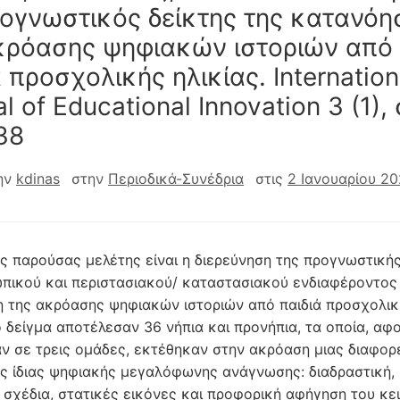
ογνωστικός δείκτης της κατανόη
κρόασης ψηφιακών ιστοριών από
 προσχολικής ηλικίας. Internation
l of Educational Innovation 3 (1), 
38
ην
kdinas
στην
Περιοδικά-Συνέδρια
στις
2 Ιανουαρίου 20
ς παρούσας μελέτης είναι η διερεύνηση της προγνωστικής
πικού και περιστασιακού/ καταστασιακού ενδιαφέροντος 
 της ακρόασης ψηφιακών ιστοριών από παιδιά προσχολικ
ο δείγμα αποτέλεσαν 36 νήπια και προνήπια, τα οποία, αφ
ν σε τρεις ομάδες, εκτέθηκαν στην ακρόαση μιας διαφορ
ς ίδιας ψηφιακής μεγαλόφωνης ανάγνωσης: διαδραστική,
 σχέδια, στατικές εικόνες και προφορική αφήγηση του κε