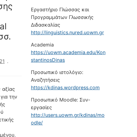
σης
Εργαστήριο Γλώσσας και
Προγραμμάτων Γλωσσικής
al
Διδασκαλίας
http://linguistics.nured.uowm.gr
σσ.
Academia
https://uowm.academia.edu/Kon
stantinosDinas
21
.
Προσωπικό ιστολόγιο:
Αναζητήσεις
https://kdinas.wordpress.com
 αξίας
για την
Προσωπικό Moodle: Συν-
ής
εργασίες
ού
http://users.uowm.gr/kdinas/mo
ετικής
odle/
ιμένου.