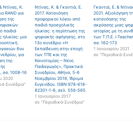
& Ντίνας, Κ.
Ντίνας, Κ. & Γκαντιά, Ε.
Γκαντιά, Ε. & Ντίνας
ιο RAND για
2017. Κατανόηση
2021. Αξιολόγηση τ
ηση της
προφορικού λόγου από
κατανόησης της
ψηφιακών
παιδιά προσχολικής
ακρόασης μιας ψηφ
ό παιδιά
ηλικίας: η περίπτωση της
ιστορίας με τη συν
 ηλικίας: μια
ψηφιακής αφήγησης, στο
των Τ.Π.Ε. i-Teacher
ροοπτική.
13ο συνέδριο «Η
σσ. 162-173
ργασιών 6ου
Εκπαίδευση στην εποχή
1 Ιανουαρίου 2021
νεδρίου, για
των ΤΠΕ και της
σε "Περιοδικά-Συνέ
ση της
Καινοτομίας – Νέος
κής
Παιδαγωγός», Πρακτικά
, σσ. 1008-16
Συνεδρίου, Αθήνα, 5-6
υ 2020
Νοεμβρίου 2016, Ίδρυμα
κά-Συνέδρια"
Ευγενίδου. ISBN:978-618-
82301-1-8, σελ. 556-565
1 Ιανουαρίου 2017
σε "Περιοδικά-Συνέδρια"