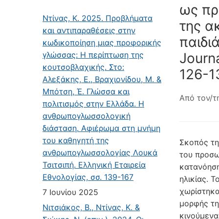
ως πρ
Ντίνας, Κ. 2025. Προβλήματα
της α
και αντιπαραθέσεις στην
παιδιά
κωδικοποίηση μιας προφορικής
γλώσσας: Η περίπτωση της
Journa
κουτσοβλαχικής. Στο:
126-1
Αλεξάκης, Ε., Βραχιονίδου, Μ. &
Μπότση, Έ. Γλώσσα και
Από τον/τ
πολιτισμός στην Ελλάδα. Η
ανθρωπογλωσσολογική
διάσταση. Αφιέρωμα στη μνήμη
του καθηγητή της
Σκοπός τη
ανθρωπογλωσσολογίας Λουκά
του προσω
Τσιτσιπή. Ελληνική Εταιρεία
κατανόηση
Εθνολογίας, σσ. 139-167
ηλικίας. Τ
χωρίστηκα
7 Ιουνίου 2025
μορφής τη
Νιτσιάκος, Β., Ντίνας, Κ. &
κινούμενα