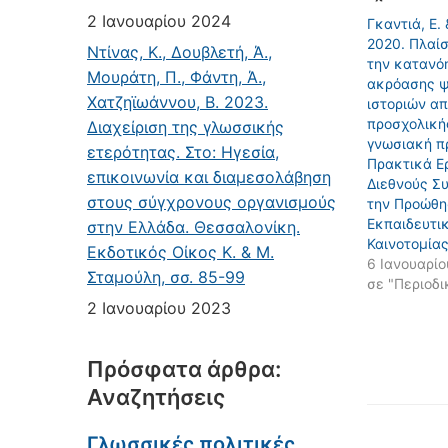
2 Ιανουαρίου 2024
Γκαντιά, Ε. 
2020. Πλαίσ
Ντίνας, Κ., Δουβλετή, Ά.,
την κατανό
Μουράτη, Π., Φάντη, Ά.,
ακρόασης 
Χατζηϊωάννου, Β. 2023.
ιστοριών απ
προσχολικής
Διαχείριση της γλωσσικής
γνωσιακή π
ετερότητας. Στο: Ηγεσία,
Πρακτικά Ε
επικοινωνία και διαμεσολάβηση
Διεθνούς Συ
στους σύγχρονους οργανισμούς
την Προώθη
Εκπαιδευτι
στην Ελλάδα. Θεσσαλονίκη.
Καινοτομίας
Εκδοτικός Οίκος Κ. & Μ.
6 Ιανουαρίο
Σταμούλη, σσ. 85-99
σε "Περιοδι
2 Ιανουαρίου 2023
Πρόσφατα άρθρα:
Αναζητήσεις
Γλωσσικές πολιτικές