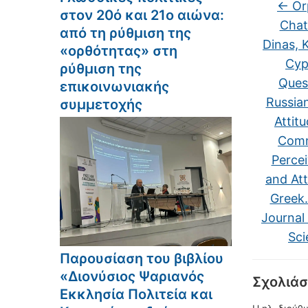
←
Orp
στον 20ό και 21ο αιώνα:
Chat
από τη ρύθμιση της
Dinas, K
«ορθότητας» στη
Cyp
ρύθμιση της
Ques
επικοινωνιακής
Russia
συμμετοχής
Attit
Comm
Percei
and Att
Greek.
Journal
Sci
Παρουσίαση του βιβλίου
«Διονύσιος Ψαριανός
Σχολιάσ
Εκκλησία Πολιτεία και