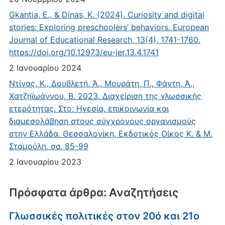
Gkantia, E., & Dinas, K. (2024). Curiosity and digital
stories: Exploring preschoolers’ behaviors. European
Journal of Educational Research, 13(4), 1741-1760.
https://doi.org/10.12973/eu-jer.13.4.1741
2 Ιανουαρίου 2024
Ντίνας, Κ., Δουβλετή, Ά., Μουράτη, Π., Φάντη, Ά.,
Χατζηϊωάννου, Β. 2023. Διαχείριση της γλωσσικής
ετερότητας. Στο: Ηγεσία, επικοινωνία και
διαμεσολάβηση στους σύγχρονους οργανισμούς
στην Ελλάδα. Θεσσαλονίκη. Εκδοτικός Οίκος Κ. & Μ.
Σταμούλη, σσ. 85-99
2 Ιανουαρίου 2023
Πρόσφατα άρθρα: Αναζητήσεις
Γλωσσικές πολιτικές στον 20ό και 21ο