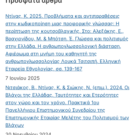
Πρόσφατα άρθρα
Ντίνας, Κ. 2025. Προβλήματα και αντιπαραθέσεις
στην κωδικοποίηση μιας προφορικής γλώσσας: Η
περίπτωση της κουτσοβλαχικής. Στο: Αλεξάκης, Ε.,
Βραχιονίδου, Μ. & Μπότση, Έ. Γλώσσα και πολιτισμός
στην Ελλάδα. Η ανθρωπογλωσσολογική διάσταση.
Αφιέρωμα στη μνήμη του καθηγητή της
ανθρωπογλωσσολογίας Λουκά Τσιτσιπή. Ελληνική
Εταιρεία Εθνολογίας, σσ. 139-167
7 Ιουνίου 2025
Νιτσιάκος, Β., Ντίνας, Κ. & Σιώκης, Ν. (επιμ.). 2024. Οι
Βλάχοι της Ελλάδας. Ταυτότητες και Ετερότητες
στον χώρο και τον χρόνο. Πρακτικά 1ου
Πανελλήνιου Επιστημονικού Συνεδρίου της
Επιστημονικής Εταιρίας Μελέτης του Πολιτισμού των
Βλάχων
20 Νοεμβρίου 2024