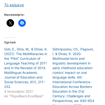
Το κείμενο
Κοινοποιήστε:
Σχετικά
Goti, E., Dina, M., & Dinas, K.
Sidiropoulou, Ch., Pagouni,
(2021). The Multiliteracies in
I. & Dinas, K. 2020.
the “Pilot” Curriculum of
Multimodal texts and
Language Teaching of 2011
linguistic development in
and in the Revised of 2014.
early childhood education:
Multilingual Academic
comics’ impact on oral
Journal of Education and
language skills. 4th
Social Sciences, 9(1), 211–
International Conference
232.
Education Across Borders
4 Ιανουαρίου 2021
Education in the 21st
σε "Περιοδικά-Συνέδρια"
Century: Challenges and
Perspectives, σσ. 645-654