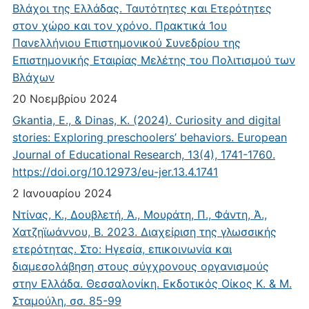
Βλάχοι της Ελλάδας. Ταυτότητες και Ετερότητες
στον χώρο και τον χρόνο. Πρακτικά 1ου
Πανελλήνιου Επιστημονικού Συνεδρίου της
Επιστημονικής Εταιρίας Μελέτης του Πολιτισμού των
Βλάχων
20 Νοεμβρίου 2024
Gkantia, E., & Dinas, K. (2024). Curiosity and digital
stories: Exploring preschoolers’ behaviors. European
Journal of Educational Research, 13(4), 1741-1760.
https://doi.org/10.12973/eu-jer.13.4.1741
2 Ιανουαρίου 2024
Ντίνας, Κ., Δουβλετή, Ά., Μουράτη, Π., Φάντη, Ά.,
Χατζηϊωάννου, Β. 2023. Διαχείριση της γλωσσικής
ετερότητας. Στο: Ηγεσία, επικοινωνία και
διαμεσολάβηση στους σύγχρονους οργανισμούς
στην Ελλάδα. Θεσσαλονίκη. Εκδοτικός Οίκος Κ. & Μ.
Σταμούλη, σσ. 85-99