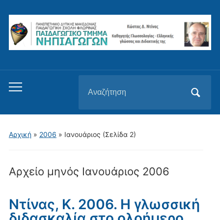
Αναζήτηση
Εναλλαγή
για:
του
μενού
για
Αρχική
»
2006
»
Ιανουάριος
(Σελίδα 2)
κινητά
Αρχείο μηνός
Ιανουάριος 2006
Ντίνας, Κ. 2006. Η γλωσσική
διδασκαλία στο ολοήμερο