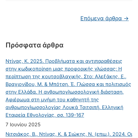
Πλοήγηση άρθρων
Επόμενα άρθρα
→
Πρόσφατα άρθρα
Ντίνας, Κ. 2025. Προβλήματα και αντιπαραθέσεις
στην κωδικοποίηση μιας προφορικής γλώσσας: Η
περίπτωση της κουτσοβλαχικής. Στο: Αλεξάκης, Ε.,
Βραχιονίδου, Μ. & Μπότση, Έ. Γλώσσα και πολιτισμός
στην Ελλάδα. Η ανθρωπογλωσσολογική διάσταση.
Αφιέρωμα στη μνήμη του καθηγητή της
ανθρωπογλωσσολογίας Λουκά Τσιτσιπή. Ελληνική
Εταιρεία Εθνολογίας, σσ. 139-167
7 Ιουνίου 2025
Νιτσιάκος, Β., Ντίνας, Κ. & Σιώκης, Ν. (επιμ.). 2024. Οι