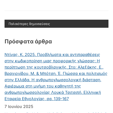
Παλαιότερες δημοσιεύσεις
Πρόσφατα άρθρα
Ντίνας, Κ. 2025. Προβλήματα και αντιπαραθέσεις
στην κωδικοποίηση μιας προφορικής γλώσσας: Η
περίπτωση της κουτσοβλαχικής. Στο: Αλεξάκης, Ε.,
Βραχιονίδου, Μ. & Μπότση, Έ. Γλώσσα και πολιτισμός
στην Ελλάδα. Η ανθρωπογλωσσολογική διάσταση.
Αφιέρωμα στη μνήμη του καθηγητή της
ανθρωπογλωσσολογίας Λουκά Τσιτσιπή. Ελληνική
Εταιρεία Εθνολογίας, σσ. 139-167
7 Ιουνίου 2025