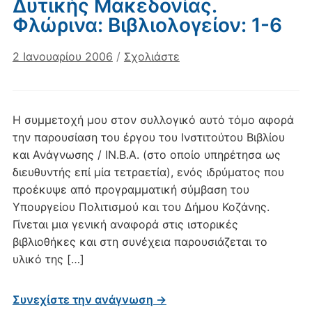
Δυτικής Μακεδονίας.
1913.
Φλώρινα: Βιβλιολογείον: 1-6
Στο:
Πανεπιστήμιο
2 Ιανουαρίου 2006
/
Σχολιάστε
Δυτικής
Μακεδονίας. Όψεις
της
Δυτικής
Η συμμετοχή μου στον συλλογικό αυτό τόμο αφορά
Μακεδονίας.
την παρουσίαση του έργου του Ινστιτούτου Βιβλίου
Φλώρινα:
και Ανάγνωσης / ΙΝ.Β.Α. (στο οποίο υπηρέτησα ως
Βιβλιολογείον:
διευθυντής επί μία τετραετία), ενός ιδρύματος που
347-
προέκυψε από προγραμματική σύμβαση του
357
Υπουργείου Πολιτισμού και του Δήμου Κοζάνης.
Γίνεται μια γενική αναφορά στις ιστορικές
βιβλιοθήκες και στη συνέχεια παρουσιάζεται το
υλικό της […]
Συνεχίστε την ανάγνωση →