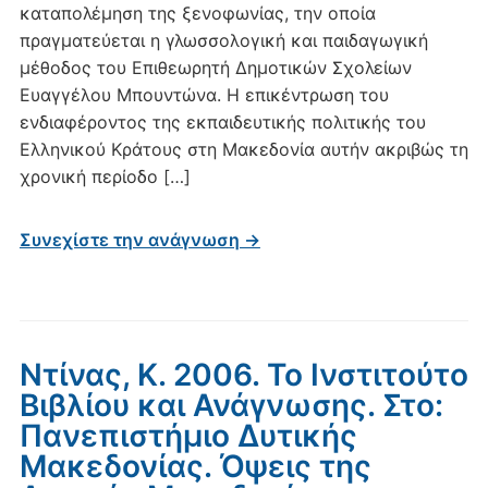
καταπολέμηση της ξενοφωνίας, την οποία
2006.
πραγματεύεται η γλωσσολογική και παιδαγωγική
Η
ελληνική
μέθοδος του Επιθεωρητή Δημοτικών Σχολείων
γλώσσα
Ευαγγέλου Μπουντώνα. Η επικέντρωση του
ως
ενδιαφέροντος της εκπαιδευτικής πολιτικής του
ξένη(;)
Ελληνικού Κράτους στη Μακεδονία αυτήν ακριβώς τη
για
χρονική περίοδο […]
τους
“ξενοφώνους”.
Συνεχίστε την ανάγνωση →
Ένα
ενδιαφέρον
κείμενο
για
τη
Ντίνας, Κ. 2006. Το Ινστιτούτο
γλωσσική
Βιβλίου και Ανάγνωσης. Στο:
πολιτική
Πανεπιστήμιο Δυτικής
στην
Μακεδονίας. Όψεις της
Ελλάδα
του