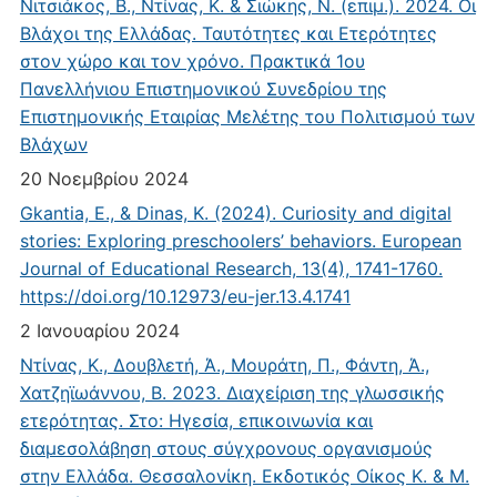
Νιτσιάκος, Β., Ντίνας, Κ. & Σιώκης, Ν. (επιμ.). 2024. Οι
Βλάχοι της Ελλάδας. Ταυτότητες και Ετερότητες
στον χώρο και τον χρόνο. Πρακτικά 1ου
Πανελλήνιου Επιστημονικού Συνεδρίου της
Επιστημονικής Εταιρίας Μελέτης του Πολιτισμού των
Βλάχων
20 Νοεμβρίου 2024
Gkantia, E., & Dinas, K. (2024). Curiosity and digital
stories: Exploring preschoolers’ behaviors. European
Journal of Educational Research, 13(4), 1741-1760.
https://doi.org/10.12973/eu-jer.13.4.1741
2 Ιανουαρίου 2024
Ντίνας, Κ., Δουβλετή, Ά., Μουράτη, Π., Φάντη, Ά.,
Χατζηϊωάννου, Β. 2023. Διαχείριση της γλωσσικής
ετερότητας. Στο: Ηγεσία, επικοινωνία και
διαμεσολάβηση στους σύγχρονους οργανισμούς
στην Ελλάδα. Θεσσαλονίκη. Εκδοτικός Οίκος Κ. & Μ.