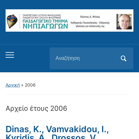
Αναζήτηση
Εναλλαγή
για:
του
μενού
για
Αρχική
»
2006
κινητά
Αρχείο έτους
2006
Dinas, K., Vamvakidou, I.,
Kyridis, A., Drossos, V.,