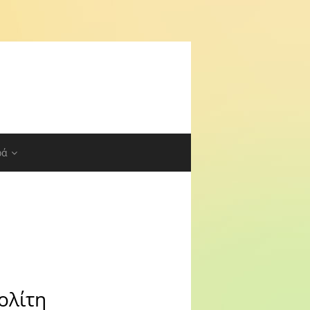
ρά
ολίτη