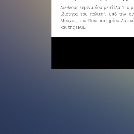
Διεθνούς Σεμιναρίου με τίτλο "Για 
ιδιότητα του πολίτη", υπό την 
Μόσχας, του Πανεπιστημίου Δυτική
και της ΗΑΙΕ.