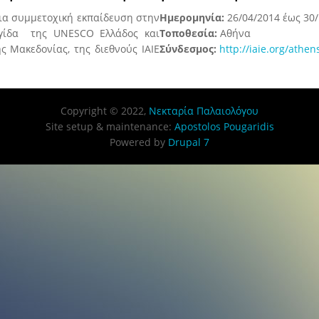
μια συμμετοχική εκπαίδευση στην
Ημερομηνία:
26/04/2014
έως
30
αιγίδα της UNESCO Ελλάδος και
Τοποθεσία:
Αθήνα
ς Μακεδονίας, της διεθνούς IAIE
Σύνδεσμος:
http://iaie.org/athe
Copyright © 2022,
Νεκταρία Παλαιολόγου
Site setup & maintenance:
Apostolos Pougaridis
Powered by
Drupal 7