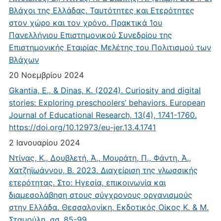
Βλάχοι της Ελλάδας. Ταυτότητες και Ετερότητες
στον χώρο και τον χρόνο. Πρακτικά 1ου
Πανελλήνιου Επιστημονικού Συνεδρίου της
Επιστημονικής Εταιρίας Μελέτης του Πολιτισμού των
Βλάχων
20 Νοεμβρίου 2024
Gkantia, E., & Dinas, K. (2024). Curiosity and digital
stories: Exploring preschoolers’ behaviors. European
Journal of Educational Research, 13(4), 1741-1760.
https://doi.org/10.12973/eu-jer.13.4.1741
2 Ιανουαρίου 2024
Ντίνας, Κ., Δουβλετή, Ά., Μουράτη, Π., Φάντη, Ά.,
Χατζηϊωάννου, Β. 2023. Διαχείριση της γλωσσικής
ετερότητας. Στο: Ηγεσία, επικοινωνία και
διαμεσολάβηση στους σύγχρονους οργανισμούς
στην Ελλάδα. Θεσσαλονίκη. Εκδοτικός Οίκος Κ. & Μ.
Σταμούλη, σσ. 85-99