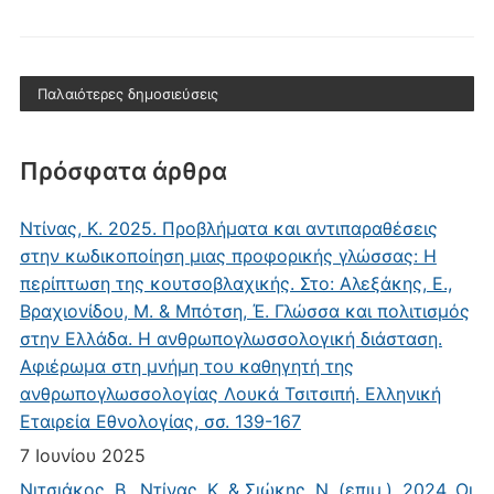
Παλαιότερες δημοσιεύσεις
Πρόσφατα άρθρα
Ντίνας, Κ. 2025. Προβλήματα και αντιπαραθέσεις
στην κωδικοποίηση μιας προφορικής γλώσσας: Η
περίπτωση της κουτσοβλαχικής. Στο: Αλεξάκης, Ε.,
Βραχιονίδου, Μ. & Μπότση, Έ. Γλώσσα και πολιτισμός
στην Ελλάδα. Η ανθρωπογλωσσολογική διάσταση.
Αφιέρωμα στη μνήμη του καθηγητή της
ανθρωπογλωσσολογίας Λουκά Τσιτσιπή. Ελληνική
Εταιρεία Εθνολογίας, σσ. 139-167
7 Ιουνίου 2025
Νιτσιάκος, Β., Ντίνας, Κ. & Σιώκης, Ν. (επιμ.). 2024. Οι