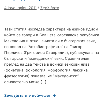
4 Ιανουαρίου 2011
/
Σχολιάστε
Тази статия изследва характера на езиков идиом
който се говори в Бившата югославска република
Македония и отношенията си с българския език,
по повод на “Автобиографията” на Григор
Пърличев (Григориос Ставридис), публикувана на
български и “македонски” език. Сравнителен
преглед на два текста в всички езикови нива
(фонетика, фонология, морфология, лексика,
фразеология) показва, че “Македонски”
основателно може […]
Συνεχίστε την ανάγνωση →