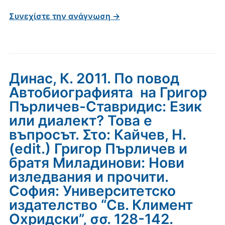
Συνεχίστε την ανάγνωση →
Динас, К. 2011. По повод
Автобиографията на Григор
Пърличев-Ставридис: Език
или диалект? Това е
въпросът. Στο: Кайчев, Н.
(edit.) Григор Пърличев и
братя Миладинови: Нови
изледвания и прочити.
София: Университетско
издателство “Св. Климент
Охридски”, σσ. 128-142.