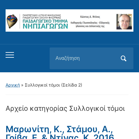
Αναζήτηση
Εναλλαγή
για:
του
μενού
για
Αρχική
» Συλλογικοί τόμοι
(Σελίδα 2)
κινητά
Αρχείο κατηγορίας
Συλλογικοί τόμοι
Μαρωνίτη, Κ., Στάμου, Α.,
Γρίβα, Ε. & Ντίνας, Κ. 2016.