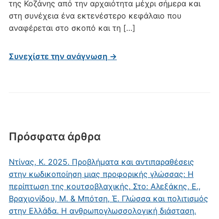
της Κοζάνης από την αρχαιότητα μέχρι σήμερα και
στη συνέχεια ένα εκτενέστερο κεφάλαιο που
αναφέρεται στο σκοπό και τη […]
Συνεχίστε την ανάγνωση →
Πρόσφατα άρθρα
Ντίνας, Κ. 2025. Προβλήματα και αντιπαραθέσεις
στην κωδικοποίηση μιας προφορικής γλώσσας: Η
περίπτωση της κουτσοβλαχικής. Στο: Αλεξάκης, Ε.,
Βραχιονίδου, Μ. & Μπότση, Έ. Γλώσσα και πολιτισμός
στην Ελλάδα. Η ανθρωπογλωσσολογική διάσταση.