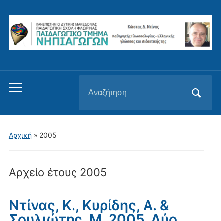
Αναζήτηση
Εναλλαγή
για:
του
μενού
για
Αρχική
»
2005
κινητά
Αρχείο έτους
2005
Ντίνας, Κ., Κυρίδης, Α. &
Σουλιώτης, Μ. 2005. Δύο