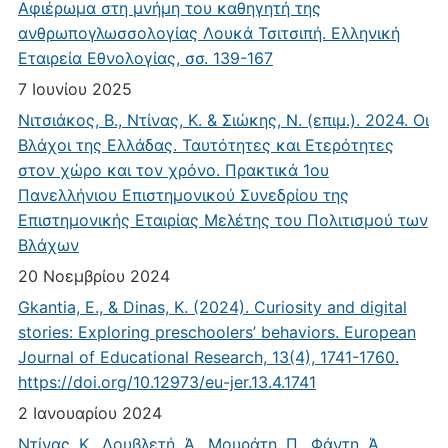
Αφιέρωμα στη μνήμη του καθηγητή της
ανθρωπογλωσσολογίας Λουκά Τσιτσιπή. Ελληνική
Εταιρεία Εθνολογίας, σσ. 139-167
7 Ιουνίου 2025
Νιτσιάκος, Β., Ντίνας, Κ. & Σιώκης, Ν. (επιμ.). 2024. Οι
Βλάχοι της Ελλάδας. Ταυτότητες και Ετερότητες
στον χώρο και τον χρόνο. Πρακτικά 1ου
Πανελλήνιου Επιστημονικού Συνεδρίου της
Επιστημονικής Εταιρίας Μελέτης του Πολιτισμού των
Βλάχων
20 Νοεμβρίου 2024
Gkantia, E., & Dinas, K. (2024). Curiosity and digital
stories: Exploring preschoolers’ behaviors. European
Journal of Educational Research, 13(4), 1741-1760.
https://doi.org/10.12973/eu-jer.13.4.1741
2 Ιανουαρίου 2024
Ντίνας, Κ., Δουβλετή, Ά., Μουράτη, Π., Φάντη, Ά.,