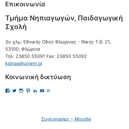
Επικοινωνία
Τμήμα Νηπιαγωγών, Παιδαγωγική
Σχολή
3ο χλμ. Εθνικής Οδού Φλώρινας - Νίκης
Τ.Θ. 21,
53100, Φλώρινα
Τηλ:
23850 55091
Fax:
23850 55092
kdinas@uowm.gr
Κοινωνική δικτύωση
Προβολή
Προβολή
Προβολή
Προβολή
Προβολή
Προβολή
Προβολή
του
του
του
του
του
του
του
προφίλ
προφίλ
προφίλ
προφίλ
προφίλ
προφίλ
προφίλ
kostas.dinas.5
kdinas
kostas.dinas
kostasdinas5
kostas-
UChAdaJsJLQpgewcpHcQITuQ
112693691456297865081
στο
στο
στο
στο
dinas-
στο
στο
Facebook
Twitter
Instagram
Pinterest
9701709?
YouTube
Google+
trk=nav_responsive_tab_profile
Συνεργασίες – Moodle
στο
LinkedIn