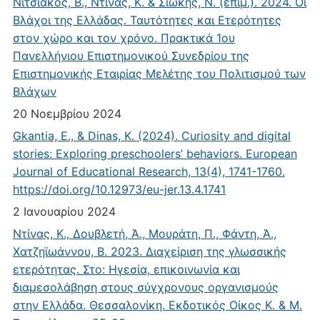
Νιτσιάκος, Β., Ντίνας, Κ. & Σιώκης, Ν. (επιμ.). 2024. Οι
Βλάχοι της Ελλάδας. Ταυτότητες και Ετερότητες
στον χώρο και τον χρόνο. Πρακτικά 1ου
Πανελλήνιου Επιστημονικού Συνεδρίου της
Επιστημονικής Εταιρίας Μελέτης του Πολιτισμού των
Βλάχων
20 Νοεμβρίου 2024
Gkantia, E., & Dinas, K. (2024). Curiosity and digital
stories: Exploring preschoolers’ behaviors. European
Journal of Educational Research, 13(4), 1741-1760.
https://doi.org/10.12973/eu-jer.13.4.1741
2 Ιανουαρίου 2024
Ντίνας, Κ., Δουβλετή, Ά., Μουράτη, Π., Φάντη, Ά.,
Χατζηϊωάννου, Β. 2023. Διαχείριση της γλωσσικής
ετερότητας. Στο: Ηγεσία, επικοινωνία και
διαμεσολάβηση στους σύγχρονους οργανισμούς
στην Ελλάδα. Θεσσαλονίκη. Εκδοτικός Οίκος Κ. & Μ.