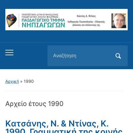
Αναζήτηση
Εναλλαγή
για:
του
μενού
για
Αρχική
»
1990
κινητά
Αρχείο έτους
1990
Kατσάνης, Ν. & Ντίνας, Κ.
1990. Γραμματική της κοινής