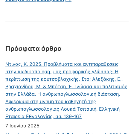
Πρόσφατα άρθρα
Ντίνας, Κ. 2025. Προβλήματα και αντιπαραθέσεις
στην κωδικοποίηση μιας προφορικής γλώσσας: Η
περίπτωση της κουτσοβλαχικής. Στο: Αλεξάκης, Ε.,
Βραχιονίδου, Μ. & Μπότση, Έ. Γλώσσα και πολιτισμός
στην Ελλάδα. Η ανθρωπογλωσσολογική διάσταση.
Αφιέρωμα στη μνήμη του καθηγητή της
ανθρωπογλωσσολογίας Λουκά Τσιτσιπή. Ελληνική
Εταιρεία Εθνολογίας, σσ. 139-167
7 Ιουνίου 2025