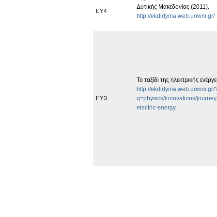
Δυτικής Μακεδονίας (2011).
EY4
http://ekdidyma.web.uowm.gr/
Το ταξίδι της ηλεκτρικής ενέργε
http://ekdidyma.web.uowm.gr/
ΕΥ3
q=physics/innovations/journey
electric-energy