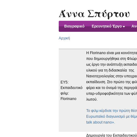
Άννα Σπύρτου
Βιογραφικό
Ερευνητικό Έργο
Ανα
Αρχική
Η Florinano είναι μια κοινότη
που δημιουργήθηκε στη Φλώριν
ως έργο την ανάπτυξη εκπαιδε
υλικού για τη διδασκαλία της
Nανοτεχνολογίας στην υποχρε
εκπαίδευση. Στο πρώτο της φι
EY5:
Eκπαιδευτικό
φέρει και το όνομά της περιγρά
φιλμ:
υπερ-υδροφοβικότητα των φύ
Florinano
λωτού.
Το φιλμ κέρδισε την πρώτη θέσ
Ευρωπαϊκό διαγωνισμό με θέμ
talk about nano».
Δημιουργία του Εκπαιδευτικού