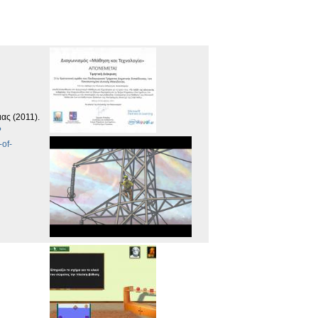
ιας (2011).
?
-of-