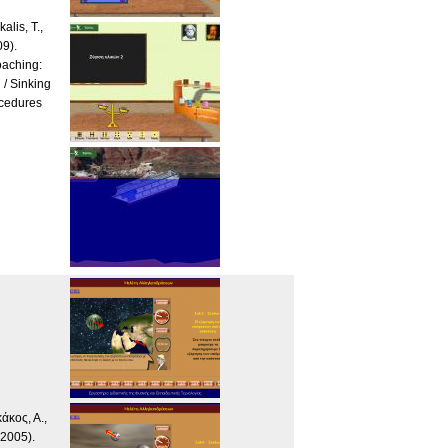
alis, T.,
09).
oaching:
 / Sinking
cedures
άκος, Α.,
(2005).