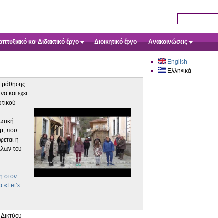
Skip to main content
Search this sit
πτυξιακό και Διδακτικό έργο
Διοικητικό έργο
Ανακοινώσεις
English
Ελληνικά
τα μάθησης
α και έχει
υτικού
ωτική
λμ, που
φεται η
λλων του
η στον
α «Let’s
 Δικτύου