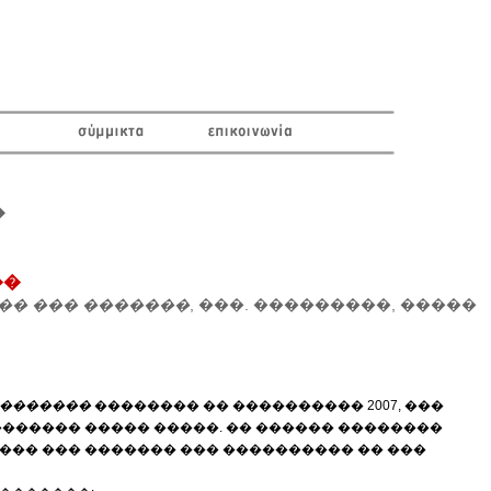
�
��
�� ��� �������
, ���. ���������, �����
 �������
�������� �� ���������� 2007, ���
������� ����� �����. �� ������ ��������
����� ��� ������� ��� ���������� �� ���