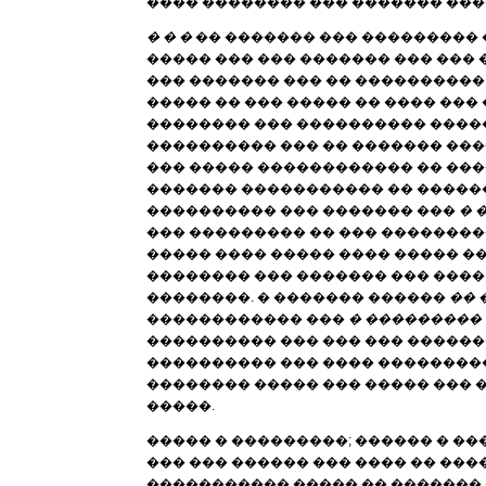
���� �������� ��� ������� ���
� � �
�� ������� ��� ���������
����� ��� ��� ������� ��� ��� �
��� ������� ��� �� ����������
����� �� ��� ����� �� ���� ���
�������� ��� ���������� �����
���������� ��� �� ������� ���
��� ����� ������������ �� ����
������� ����������� �� ������
���������� ��� ������� ���
� 
��� ��������� �� ��� ��������� 
����� ���� ����� ���� ����� ��
�������� ��� ������� ��� ���
��������. � ������� ������
�� 
������������ ���
� ���������
���������� ��� ��� ��� �����
���������� ��� ���� ���������
�������� ����� ��� ����� ��� 
�����.
����� � ���������; ������ � �
��� ��� ������ ��� ���� �� ���
����������� ����� �� ������� 