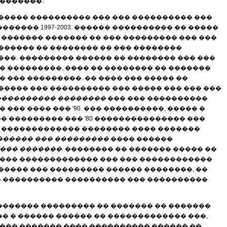
�������:
 ����� ���������� ��� ��� ���������� ���
������ 1997-2003. ������ ���������� �� �����
 ������� ������� �� ��� ��������� ��� ���
 ������ �� �������� �� ��� ��������
��. ��������� ������ �� �������� ��� ���
� ���������, ���� �� �������� �� �������
 ��� ���������. �� ���� ��� ����� ��
���� ��� ���������� ��� ����� ��� ��� ���
���������� ��������
��� ��� ����������
��� ���� ��� '90. ��� ����������, ����� �
� ��������� ��� '80 ��������������� ���
� ������������� �������� ���� �������
������ ��� ���������
���� ������
 ��� �������
. �������� �� ������� ����� ��
���� ������������� ��� ��� ������������
���� ��� ��������� ������ ��������, ��
� ���������� ���������� ��� ����������
�������� ��������� �� ������� �� �������
�� � ������ ������ �� ������������� ���,
��� ������� ���� ���������� ������ ��