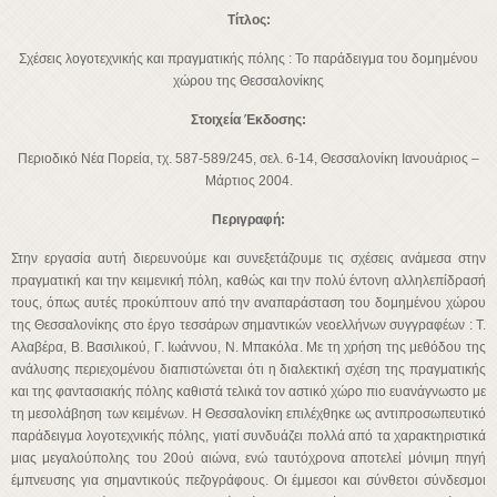
Τίτλος:
Σχέσεις λογοτεχνικής και πραγματικής πόλης : Το παράδειγμα του δομημένου
χώρου της Θεσσαλονίκης
Στοιχεία Έκδοσης:
Περιοδικό Νέα Πορεία, τχ. 587-589/245, σελ. 6-14, Θεσσαλονίκη Ιανουάριος –
Μάρτιος 2004.
Περιγραφή:
Στην εργασία αυτή διερευνούμε και συνεξετάζουμε τις σχέσεις ανάμεσα στην
πραγματική και την κειμενική πόλη, καθώς και την πολύ έντονη αλληλεπίδρασή
τους, όπως αυτές προκύπτουν από την αναπαράσταση του δομημένου χώρου
της Θεσσαλονίκης στο έργο τεσσάρων σημαντικών νεοελλήνων συγγραφέων : Τ.
Αλαβέρα, Β. Βασιλικού, Γ. Ιωάννου, Ν. Μπακόλα. Με τη χρήση της μεθόδου της
ανάλυσης περιεχομένου διαπιστώνεται ότι η διαλεκτική σχέση της πραγματικής
και της φαντασιακής πόλης καθιστά τελικά τον αστικό χώρο πιο ευανάγνωστο με
τη μεσολάβηση των κειμένων. Η Θεσσαλονίκη επιλέχθηκε ως αντιπροσωπευτικό
παράδειγμα λογοτεχνικής πόλης, γιατί συνδυάζει πολλά από τα χαρακτηριστικά
μιας μεγαλούπολης του 20ού αιώνα, ενώ ταυτόχρονα αποτελεί μόνιμη πηγή
έμπνευσης για σημαντικούς πεζογράφους. Οι έμμεσοι και σύνθετοι σύνδεσμοι