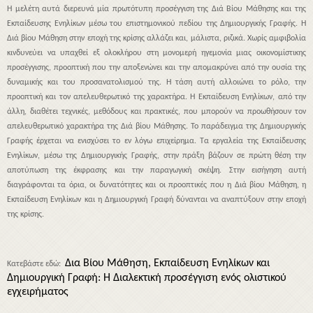
Η μελέτη αυτά διερευνά μία πρωτότυπη προσέγγιση της Διά Βίου Μάθησης και της
Εκπαίδευσης Ενηλίκων μέσω του επιστημονικού πεδίου της Δημιουργικής Γραφής. Η
Διά βίου Μάθηση στην εποχή της κρίσης αλλάζει και, μάλιστα, ριζικά. Xωρίς αμφιβολία
κινδυνεύει να υπαχθεί εξ ολοκλήρου στη μονομερή ηγεμονία μιας οικονομίστικης
προσέγγισης, προοπτική που την αποξενώνει και την απομακρύνει από την ουσία της
δυναμικής και του προσανατολισμού της. Η τάση αυτή αλλοιώνει το ρόλο, την
προοπτική και τον απελευθερωτικό της χαρακτήρα. Η Εκπαίδευση Ενηλίκων, από την
άλλη, διαθέτει τεχνικές, μεθόδους και πρακτικές, που μπορούν να προωθήσουν τον
απελευθερωτικό χαρακτήρα της Διά βίου Μάθησης. Το παράδειγμα της Δημιουργικής
Γραφής έρχεται να ενισχύσει το εν λόγω επιχείρημα. Τα εργαλεία της Εκπαίδευσης
Ενηλίκων, μέσω της Δημιουργικής Γραφής, στην πράξη βάζουν σε πρώτη θέση την
αποτύπωση της έκφρασης και την παραγωγική σκέψη. Στην εισήγηση αυτή
διαγράφονται τα όρια, οι δυνατότητες και οι προοπτικές που η Διά βίου Μάθηση, η
Εκπαίδευση Ενηλίκων και η Δημιουργική Γραφή δύνανται να αναπτύξουν στην εποχή
της κρίσης.
Δια Βίου Μάθηση, Εκπαίδευση Ενηλίκων και
Κατεβάστε εδώ:
Δημιουργική Γραφή: Η Διαλεκτική προσέγγιση ενός ολιστικού
εγχειρήματος