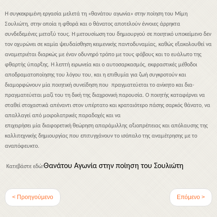
Η συγκεκριμένη εργασία μελετά τη «θανάτου αγωνία» στην ποίηση του Μίμη
Σουλιώτη, στην οποία η φθορά και ο θάνατος αποτελούν έννοιες άρρηκτα
συνδεδεμένες μεταξύ τους. Η μετουσίωση του δημιουργού σε ποιητικό υποκείμενο δεν
τον οχυρώνει σε καμία ψευδαίσθηση κειμενικής παντοδυναμίας, καθώς εξακολουθεί να
αναμετριέται διαρκώς με έναν οδυνηρό τρόπο με τους φόβους και το ευάλωτο της
φθαρτής ύπαρξης. Η λεπτή ειρωνεία και ο αυτοσαρκασμός, εκφραστικές μέθοδοι
αποδραματοποίησης του λόγου του, και η επιθυμία για ζωή συγκροτούν και
διαμορφώνουν μία ποιητική συνείδηση που πραγματεύεται το ανίκητο και δια-
πραγματεύεται μαζί του τη δική της διαχρονική παρουσία. Ο ποιητής καταφέρνει να
σταθεί στοχαστικά απέναντι στον υπέρτατο και κραταιότερο πάσης σαρκός θάνατο, να
απαλλαγεί από μοιρολατρικές παραδοχές και να
επιχειρήσει μία διαφορετική θεώρηση απαράμιλλης αξιοπρέπειας και απόλαυσης της
καλλιτεχνικής δημιουργίας που επιτυγχάνουν το ισόπαλο της αναμέτρησης με το
αναπόφευκτο.
Θανάτου Αγωνία στην ποίηση του Σουλιώτη
Κατεβάστε εδώ:
< Προηγούμενο
Επόμενο >